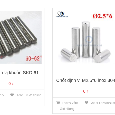
nh vị khuôn SKD 61
Chốt định vị M2.5*6 inox 30
0
₫
0
₫
ào
Add To Wishlist
g
Thêm Vào
Add To Wishlis
Giỏ Hàng