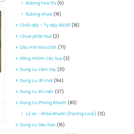
Bulong hoa thị
(6)
Bulong nhựa
(16)
Chốt đẩy - Ty đẩy SKD61
(18)
Chưa phân loại
(2)
Dầu mỡ hóa chất
(71)
Đồng nhôm các loại
(3)
Dụng cụ cầm tay
(31)
Dụng cụ đồ mài
(94)
Dụng cụ khí nén
(37)
Dụng Cụ Phòng Khuôn
(83)
t
Lò xo - Khóa khuôn (Parting Lock)
(12)
Dụng cụ tiêu hao
(16)