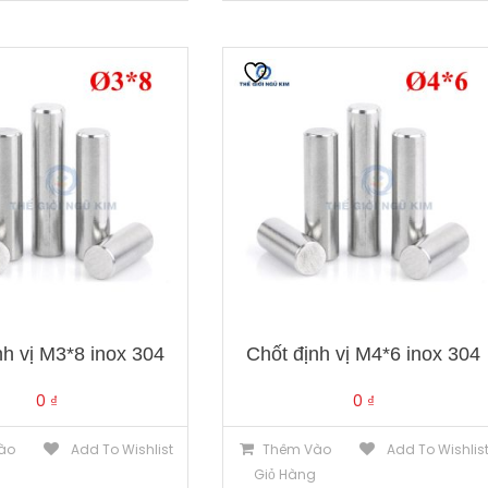
nh vị M3*8 inox 304
Chốt định vị M4*6 inox 304
0
₫
0
₫
ào
Add To Wishlist
Thêm Vào
Add To Wishlis
g
Giỏ Hàng