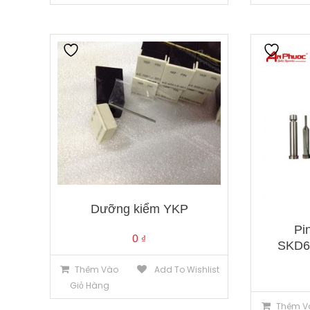
Dưỡng kiểm YKP
Pi
0
₫
SKD6
Thêm Vào
Add To Wishlist
Giỏ Hàng
Thêm V