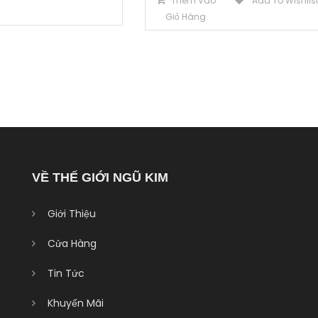
Thêm Vào
Add To Wishlis
g
Giỏ Hàng
VỀ THẾ GIỚI NGŨ KIM
Giới Thiệu
Cửa Hàng
Tin Tức
Khuyến Mãi