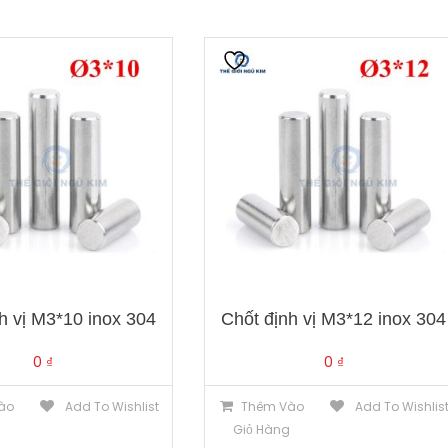
h vị M3*10 inox 304
Chốt định vị M3*12 inox 304
0
₫
0
₫
ào
Add To Wishlist
Thêm Vào
Add To Wishlis
g
Giỏ Hàng