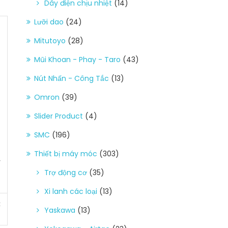
Dây điện chịu nhiệt
(14)
Lưỡi dao
(24)
Mitutoyo
(28)
Mũi Khoan - Phay - Taro
(43)
Nút Nhấn - Công Tắc
(13)
Omron
(39)
Slider Product
(4)
SMC
(196)
Thiết bị máy móc
(303)
4
Trợ động cơ
(35)
Xi lanh các loại
(13)
t
Yaskawa
(13)