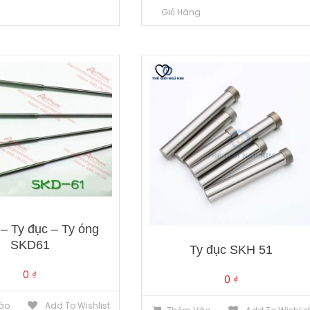
g
Giỏ Hàng
 – Ty đục – Ty óng
SKD61
Ty đục SKH 51
0
₫
0
₫
ào
Add To Wishlist