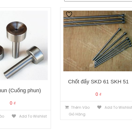
Chốt đẩy SKD 61 SKH 51
hun (Cuống phun)
0
₫
0
₫
Thêm Vào
Add To Wishlis
Giỏ Hàng
ào
Add To Wishlist
g