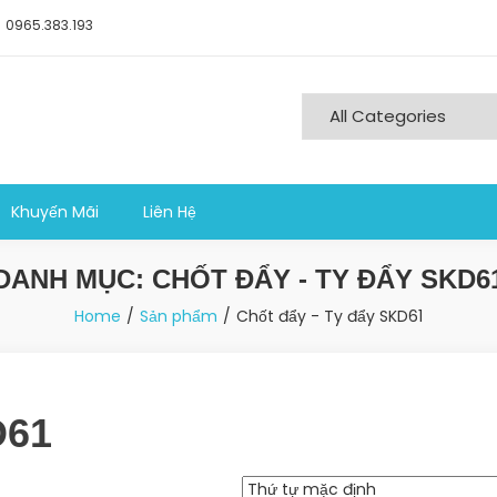
0965.383.193
ng nghiệp sản xuất
Khuyến Mãi
Liên Hệ
DANH MỤC:
CHỐT ĐẨY - TY ĐẨY SKD6
Home
Sản phẩm
Chốt đẩy - Ty đẩy SKD61
D61