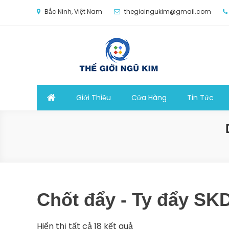
Skip
Bắc Ninh, Việt Nam
thegioingukim@gmail.com
to
content
Thế Giới Ngũ Kim
Chuyên các loại máy móc, thiết bị vật tư cho cô
Giới Thiệu
Cửa Hàng
Tin Tức
Chốt đẩy - Ty đẩy SK
Hiển thị tất cả 18 kết quả