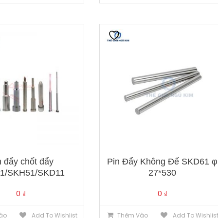
n đẩy chốt đẩy
Pin Đẩy Không Đế SKD61 φ
1/SKH51/SKD11
27*530
0
₫
0
₫
ào
Add To Wishlist
Thêm Vào
Add To Wishlis