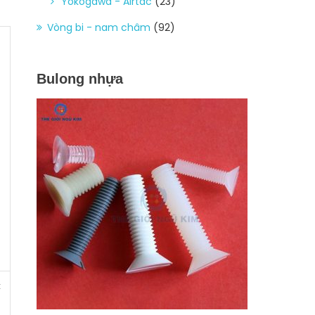
Yokogawa - Airtac
(23)
Vòng bi - nam châm
(92)
Bulong nhựa
t