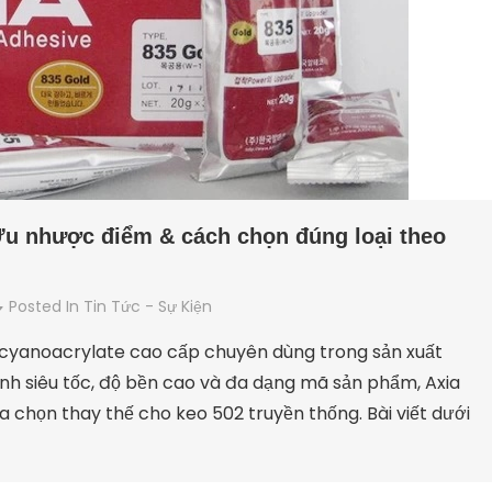
Ưu nhược điểm & cách chọn đúng loại theo
Posted In
Tin Tức - Sự Kiện
 cyanoacrylate cao cấp chuyên dùng trong sản xuất
ính siêu tốc, độ bền cao và đa dạng mã sản phẩm, Axia
 chọn thay thế cho keo 502 truyền thống. Bài viết dưới