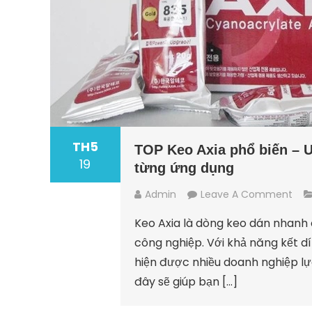
TH5
TOP Keo Axia phổ biến – 
19
từng ứng dụng
On
Admin
Leave A Comment
TOP
Keo Axia là dòng keo dán nhanh
Keo
công nghiệp. Với khả năng kết d
Axia
hiện được nhiều doanh nghiệp lựa
Phổ
đây sẽ giúp bạn […]
Biến
–