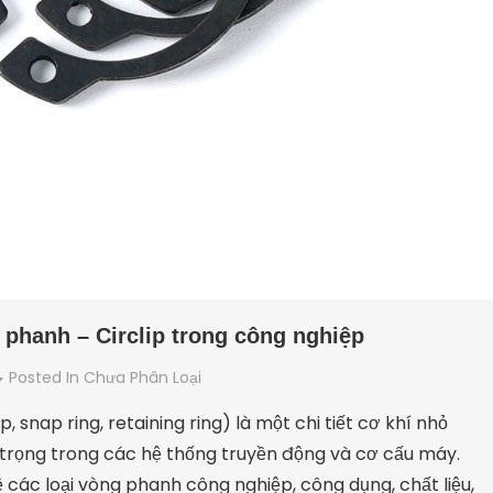
 phanh – Circlip trong công nghiệp
Posted In
Chưa Phân Loại
g
, snap ring, retaining ring) là một chi tiết cơ khí nhỏ
an
trọng trong các hệ thống truyền động và cơ cấu máy.
về các loại vòng phanh công nghiệp, công dụng, chất liệu,