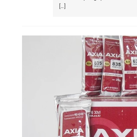
[…]
Về
Vòn
Pha
–
Circ
Tro
Côn
Ngh