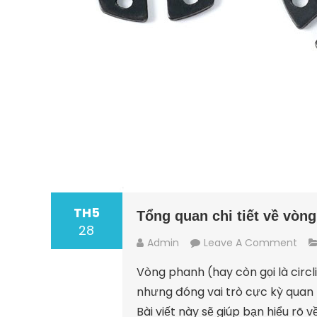
TH5
Tổng quan chi tiết về vòng
28
On
Admin
Leave A Comment
Tổn
Vòng phanh (hay còn gọi là circlip
Qu
nhưng đóng vai trò cực kỳ quan 
Chi
Bài viết này sẽ giúp bạn hiểu rõ 
Tiết