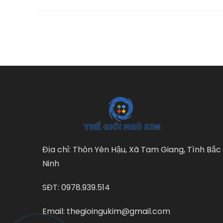
Ưu
Như
Điể
&
Các
Chọ
Đún
Loại
The
Từn
Ứn
Dụn
Địa chỉ: Thôn Yên Hậu, Xã Tam Giang, Tình Bắc
Ninh
SĐT: 0978.939.514
Email: thegioingukim@gmail.com