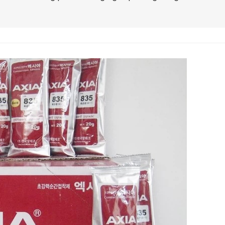
g
nh
lip
ng
g
iệp