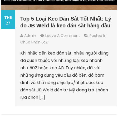
TH6
Top 5 Loại Keo Dán Sắt Tốt Nhất: Lý
27
do JB Weld là keo dán sắt hàng đầu
Admin
Leave A Comment
Posted In
Chưa Phân Loại
Khi nhắc đến keo dán sắt, nhiều người dùng
đã quen thuộc với những loại keo nhanh
như 502 hoặc keo AB. Tuy nhiên, đối với
những ứng dụng yêu cầu độ bền, độ bám
dính và khả năng chịu lực/nhọt cao, keo
dán sắt JB Weld đến từ Mỹ đang trở thành
lựa chọn […]