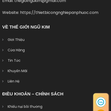
Email: thegioingukim@gmail.com
Website: https://thietbicongnghiepanphuoc.com
VỀ THẾ GIỚI NGŨ KIM
Giới Thiệu
Cửa Hàng
Tin Tức
Khuyến Mãi
Liên Hệ
ĐIỀU KHOẢN – CHÍNH SÁCH
Khiếu nại bồi thường