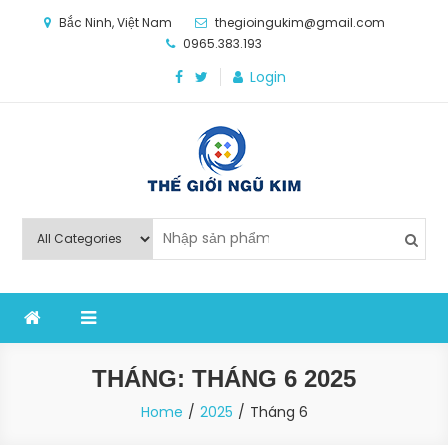
Bắc Ninh, Việt Nam
thegioingukim@gmail.com
0965.383.193
Login
Thế Giới Ngũ Kim
Chuyên các loại máy móc, thiết bị vật tư cho công
nghiệp sản xuất
THÁNG:
THÁNG 6 2025
Home
2025
Tháng 6