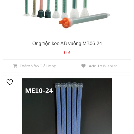
Ống trộn keo AB vuông MB06-24
0
₫
Thêm Vào Giỏ Hàng
Add To Wishlist