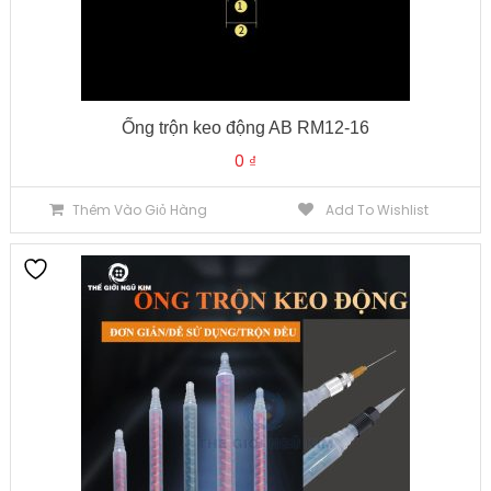
Ống trộn keo động AB RM12-16
0
₫
Thêm Vào Giỏ Hàng
Add To Wishlist