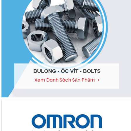
SMC
Thiết bị máy móc
Trợ động cơ
Vòng bi – nam châm
Nam châm tròn chịu nhiệt 5×1
Xi lanh các loại
Thêm Vào Giỏ Hàng
Add To Wishlist
Yaskawa
BULONG - ỐC VÍT - BOLTS
Keo Axia Spray Primer 802 Gold
Xem Danh Sách Sản Phẩm
Yokogawa – Airtac
0
₫
Thêm Vào Giỏ Hàng
Add To Wishlist
Keo dán nhanh AXIA 231 20g
0
₫