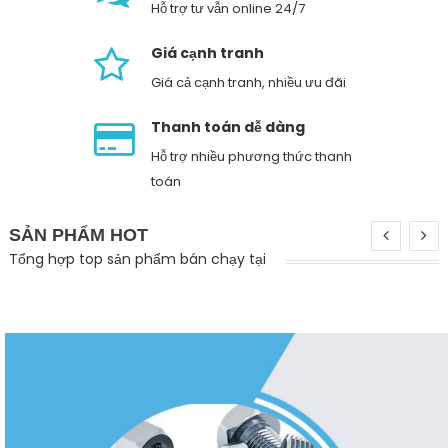
Hỗ trợ tư vẫn online 24/7
Dụng Cụ Phòng Khuôn
Giá cạnh tranh
Giá cả cạnh tranh, nhiều ưu đãi
Dụng cụ tiêu hao
Thanh toán dễ dàng
Lò xo – Khóa khuôn (Parting Lock)
Hỗ trợ nhiều phương thức thanh
Lưỡi dao
toán
Mitutoyo
SẢN PHẨM HOT
Tổng hợp top sản phẩm bán chạy tại
Mũi Khoan – Phay – Taro
Nút Nhấn – Công Tắc
Omron
Slider Product