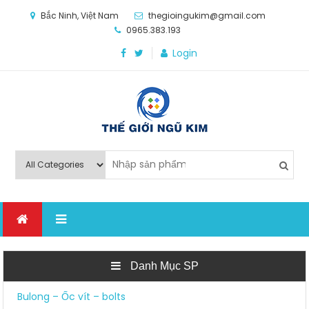
Bắc Ninh, Việt Nam
thegioingukim@gmail.com
0965.383.193
Login
Thế Giới Ngũ Kim
Chuyên các loại máy móc, thiết bị vật tư cho công
nghiệp sản xuất
Danh Mục SP
Bulong – Ốc vít – bolts