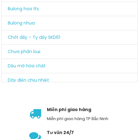
Bulong hoa thị
Bulong nhựa
Chốt đẩy – Ty đẩy SKD61
Chưa phân loại
Dầu mỡ hóa chất
Dây điện chịu nhiệt
Đồng nhôm các loại
Dụng cụ cầm tay
Miễn phí giao hàng
Miễn phí giao hàng TP Bắc Ninh
Dụng cụ đồ mài
Tư vấn 24/7
Dụng cụ khí nén