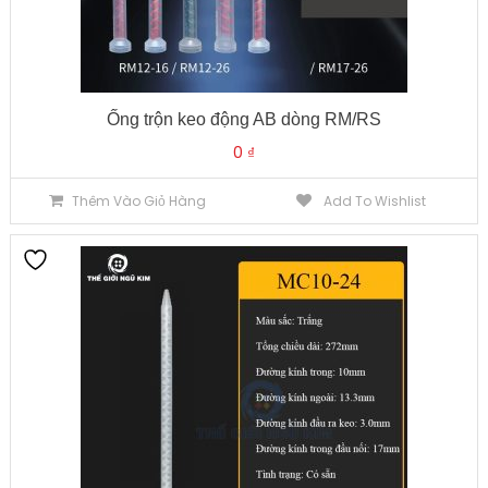
Ống trộn keo động AB dòng RM/RS
0
₫
Thêm Vào Giỏ Hàng
Add To Wishlist