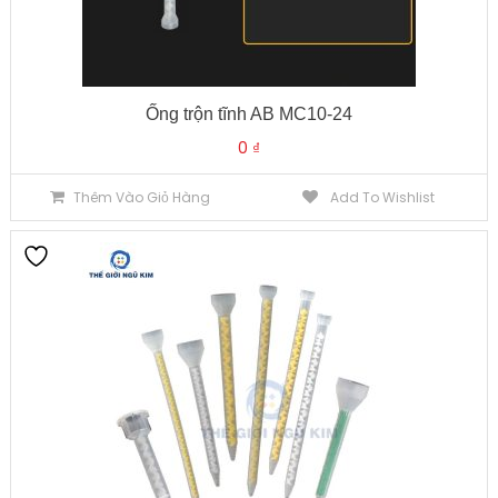
Ống trộn tĩnh AB MC10-24
0
₫
Thêm Vào Giỏ Hàng
Add To Wishlist