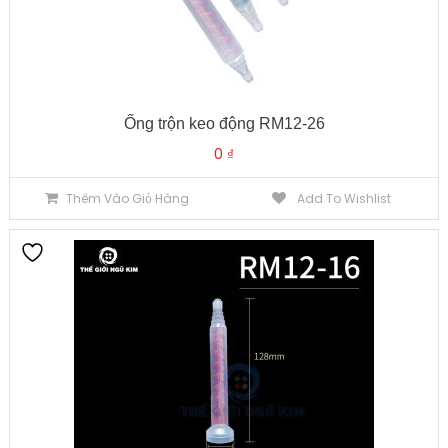
Ống trộn keo động RM12-26
0
₫
Thêm Vào Giỏ Hàng
Add To Wishlist