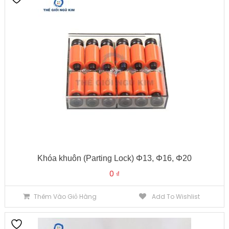
Khóa khuôn (Parting Lock) Φ13, Φ16, Φ20
0
₫
Thêm Vào Giỏ Hàng
Add To Wishlist