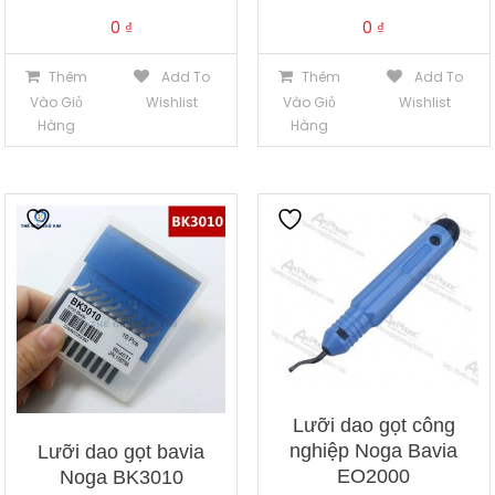
0
₫
0
₫
Thêm
Add To
Thêm
Add To
Vào Giỏ
Wishlist
Vào Giỏ
Wishlist
Hàng
Hàng
Lưỡi dao gọt công
nghiệp Noga Bavia
Lưỡi dao gọt bavia
EO2000
Noga BK3010