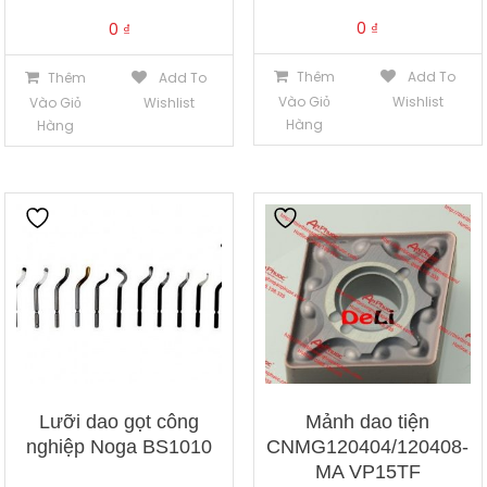
0
₫
0
₫
Thêm
Add To
Thêm
Add To
Vào Giỏ
Wishlist
Vào Giỏ
Wishlist
Hàng
Hàng
Lưỡi dao gọt công
Mảnh dao tiện
nghiệp Noga BS1010
CNMG120404/120408-
MA VP15TF