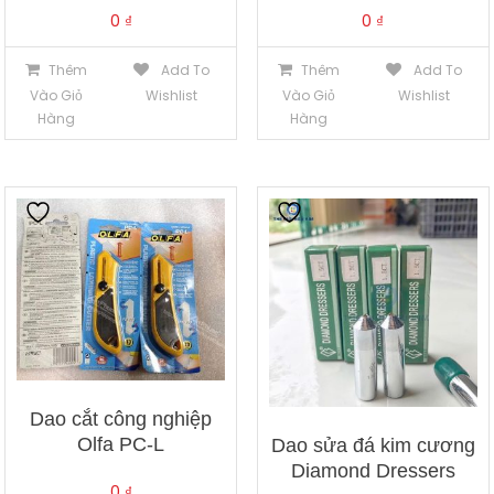
0
₫
0
₫
Thêm
Add To
Thêm
Add To
Vào Giỏ
Wishlist
Vào Giỏ
Wishlist
Hàng
Hàng
Dao cắt công nghiệp
Olfa PC-L
Dao sửa đá kim cương
Diamond Dressers
0
₫