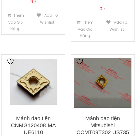
0
₫
0
₫
Thêm
Add To
Vào Giỏ
Wishlist
Thêm
Add To
Hàng
Vào Giỏ
Wishlist
Hàng
Mảnh dao tiện
Mảnh dao tiện
CNMG120408-MA
Mitsubishi
UE6110
CCMT09T302 US735