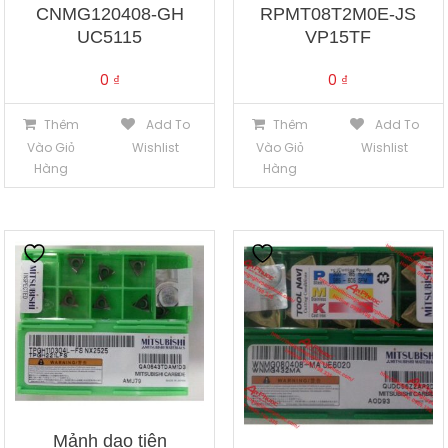
CNMG120408-GH
RPMT08T2M0E-JS
UC5115
VP15TF
0
₫
0
₫
Thêm
Add To
Thêm
Add To
Vào Giỏ
Wishlist
Vào Giỏ
Wishlist
Hàng
Hàng
Mảnh dao tiện