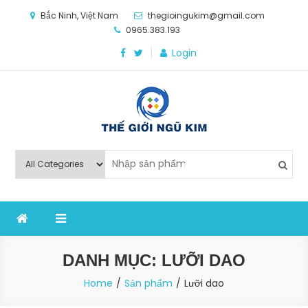
Skip
Bắc Ninh, Việt Nam
thegioingukim@gmail.com
to
0965.383.193
content
Login
Thế Giới Ngũ Kim
Chuyên các loại máy móc, thiết bị vật tư cho công
nghiệp sản xuất
DANH MỤC:
LƯỠI DAO
Home
Sản phẩm
Lưỡi dao