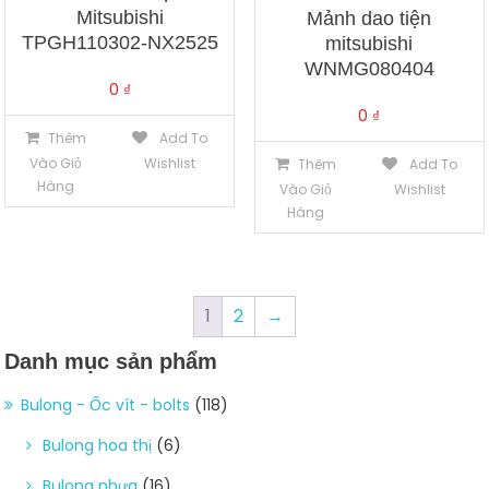
Mitsubishi
Mảnh dao tiện
TPGH110302-NX2525
mitsubishi
WNMG080404
0
₫
0
₫
Thêm
Add To
Vào Giỏ
Wishlist
Thêm
Add To
Hàng
Vào Giỏ
Wishlist
Hàng
1
2
→
Danh mục sản phẩm
Bulong - Ốc vít - bolts
(118)
Bulong hoa thị
(6)
Bulong nhựa
(16)