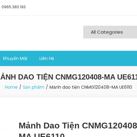
0965.383.193
ng nghiệp sản xuất
Khuyến Mãi
Liên Hệ
ẢNH DAO TIỆN CNMG120408-MA UE61
Home
Sản phẩm
Mảnh dao tiện CNMG120408-MA UE6110
Mảnh Dao Tiện CNMG120408
MA UE6110