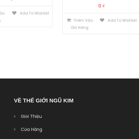
0
₫
ào
Add To Wishlist
g
Thêm Vào
Add To Wishlist
Giỏ Hàng
VỀ THẾ GIỚI NGŨ KIM
Giới Thiệu
Cửa Hàng