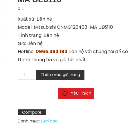
0
₫
Xuất xứ: Liên hệ
Model: Mitsubishi CNMG120408-MA UE6110
Tình trạng: Liên hệ
Giá: Liên hệ
Hotline:
0965.383.193
Liên hệ với chúng tôi để có
thêm thông tin và giá tốt nhất.
Mảnh
Thêm vào giỏ hàng
dao
tiện
Yêu Thích
CNMG120408-
MA
UE6110
Compare
số
Danh mục:
Lưỡi dao
lượng