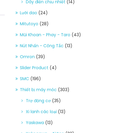
Dây điện chịu nhiệt
(14)
Lưỡi dao
(24)
Mitutoyo
(28)
Mũi Khoan - Phay - Taro
(43)
Nút Nhấn - Công Tắc
(13)
Omron
(39)
Slider Product
(4)
SMC
(196)
Thiết bị máy móc
(303)
Trợ động cơ
(35)
Xi lanh các loại
(13)
Yaskawa
(13)