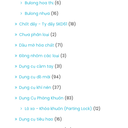
Bulong hoa thị
(6)
Bulong nhựa
(16)
Chốt đẩy - Ty đẩy SKD61
(18)
Chưa phân loại
(2)
Dầu mỡ hóa chất
(71)
Đồng nhôm các loại
(3)
Dụng cụ cầm tay
(31)
Dụng cụ đồ mài
(94)
Dụng cụ khí nén
(37)
Dụng Cụ Phòng Khuôn
(83)
Lò xo - Khóa khuôn (Parting Lock)
(12)
Dụng cụ tiêu hao
(16)