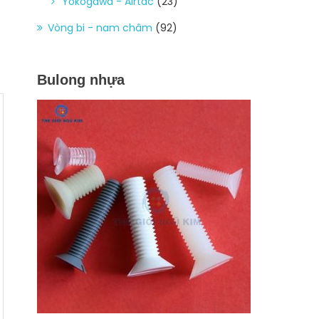
Yokogawa - Airtac
(23)
Vòng bi - nam châm
(92)
Bulong nhựa