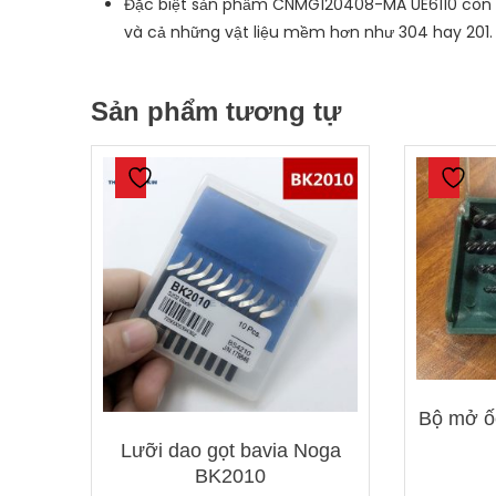
Đặc biệt sản phẩm CNMG120408-MA UE6110 còn có
và cả những vật liệu mềm hơn như 304 hay 201.
Sản phẩm tương tự
Bộ mở ốc
Lưỡi dao gọt bavia Noga
BK2010