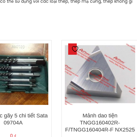
 thể sử dụng với các loại thép, thép mạ cứng, thép không gỉ
 gãy 5 chi tiết Sata
Mảnh dao tiện
09704A
TNGG160402R-
F/TNGG160404R-F NX2525
0
₫