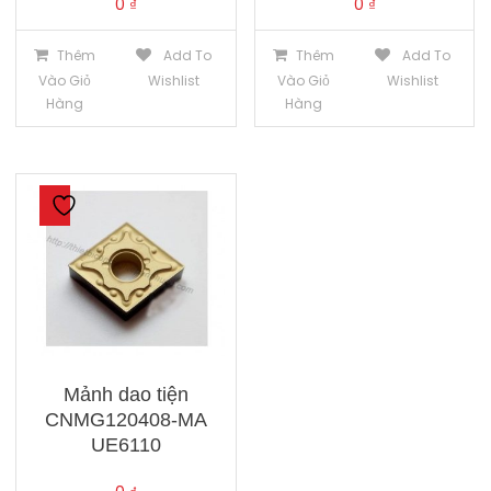
0
₫
0
₫
Thêm
Add To
Thêm
Add To
Vào Giỏ
Wishlist
Vào Giỏ
Wishlist
Hàng
Hàng
Mảnh dao tiện
CNMG120408-MA
UE6110