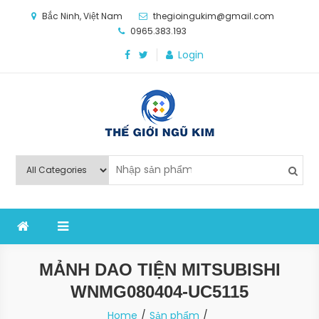
Skip
Bắc Ninh, Việt Nam
thegioingukim@gmail.com
to
0965.383.193
content
Login
Thế Giới Ngũ Kim
Chuyên các loại máy móc, thiết bị vật tư cho công
nghiệp sản xuất
MẢNH DAO TIỆN MITSUBISHI
WNMG080404-UC5115
Home
Sản phẩm