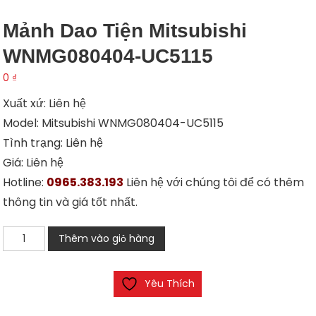
Mảnh Dao Tiện Mitsubishi
WNMG080404-UC5115
0
₫
Xuất xứ: Liên hệ
Model: Mitsubishi WNMG080404-UC5115
Tình trạng: Liên hệ
Giá: Liên hệ
Hotline:
0965.383.193
Liên hệ với chúng tôi để có thêm
thông tin và giá tốt nhất.
Mảnh
Thêm vào giỏ hàng
dao
tiện
Yêu Thích
Mitsubishi
WNMG080404-