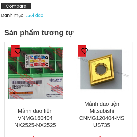
UC5115
Compare
số
Danh mục:
Lưỡi dao
lượng
Sản phẩm tương tự
Mảnh dao tiện
Mảnh dao tiện
Mitsubishi
VNMG160404
CNMG120404-MS
NX2525-NX2525
US735