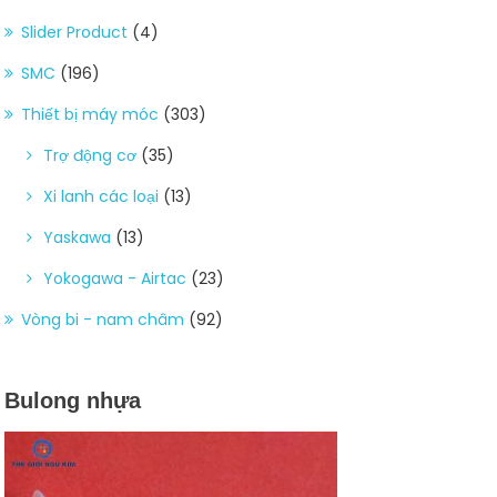
Slider Product
(4)
SMC
(196)
Thiết bị máy móc
(303)
Trợ động cơ
(35)
Xi lanh các loại
(13)
Yaskawa
(13)
Yokogawa - Airtac
(23)
Vòng bi - nam châm
(92)
Bulong nhựa