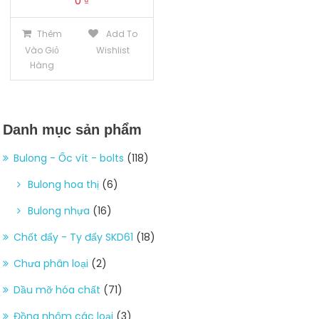
0
₫
Thêm
Add To
Vào Giỏ
Wishlist
Hàng
Danh mục sản phẩm
Bulong - Ốc vít - bolts
(118)
Bulong hoa thị
(6)
Bulong nhựa
(16)
Chốt đẩy - Ty đẩy SKD61
(18)
Chưa phân loại
(2)
Dầu mỡ hóa chất
(71)
Đồng nhôm các loại
(3)