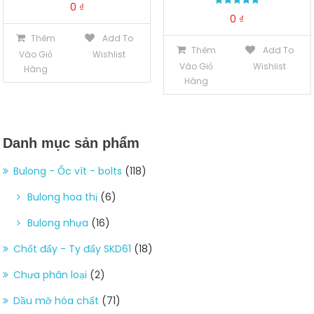
0
₫
Được xếp
0
₫
hạng
5.00
Thêm
Add To
5 sao
Thêm
Add To
Vào Giỏ
Wishlist
Vào Giỏ
Wishlist
Hàng
Hàng
Danh mục sản phẩm
Bulong - Ốc vít - bolts
(118)
Bulong hoa thị
(6)
Bulong nhựa
(16)
Chốt đẩy - Ty đẩy SKD61
(18)
Chưa phân loại
(2)
Dầu mỡ hóa chất
(71)