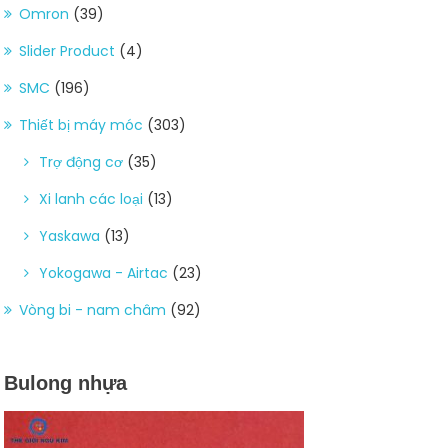
Omron
(39)
Slider Product
(4)
SMC
(196)
Thiết bị máy móc
(303)
Trợ động cơ
(35)
Xi lanh các loại
(13)
Yaskawa
(13)
Yokogawa - Airtac
(23)
Vòng bi - nam châm
(92)
Bulong nhựa