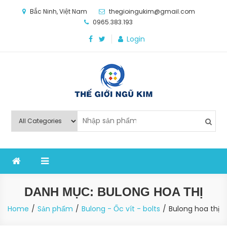
Skip
Bắc Ninh, Việt Nam
thegioingukim@gmail.com
to
0965.383.193
content
Login
Thế Giới Ngũ Kim
Chuyên các loại máy móc, thiết bị vật tư cho công
nghiệp sản xuất
DANH MỤC:
BULONG HOA THỊ
Home
Sản phẩm
Bulong - Ốc vít - bolts
Bulong hoa thị