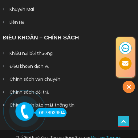
Khuyến Mãi
Liên Hệ
ĐIỀU KHOẢN – CHÍNH SÁCH
Khiếu nại bồi thường
Điều khoản dịch vụ
Chính sách vận chuyển
Chính sách đổi trả
Chính sách bảo mật thông tin
0978939514
Thế Giới Ngũ Kim
|
Theme: Easy Store by
Mystery Themes
.