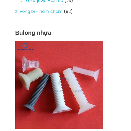
Yokogawa - Airtac
(23)
Vòng bi - nam châm
(92)
Bulong nhựa