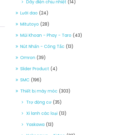
Dây điện chịu nhiệt
(14)
Lưỡi dao
(24)
Mitutoyo
(28)
Mũi Khoan - Phay - Taro
(43)
Nút Nhấn - Công Tắc
(13)
Omron
(39)
Slider Product
(4)
SMC
(196)
Thiết bị máy móc
(303)
Trợ động cơ
(35)
Xi lanh các loại
(13)
Yaskawa
(13)