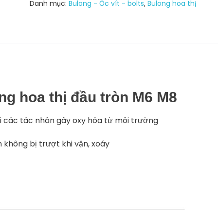
Danh mục:
Bulong - Ốc vít - bolts
,
Bulong hoa thị
số
lượng
ng hoa thị đầu tròn M6 M8
ỏi các tác nhân gây oxy hóa từ môi trường
n không bị trượt khi vặn, xoáy