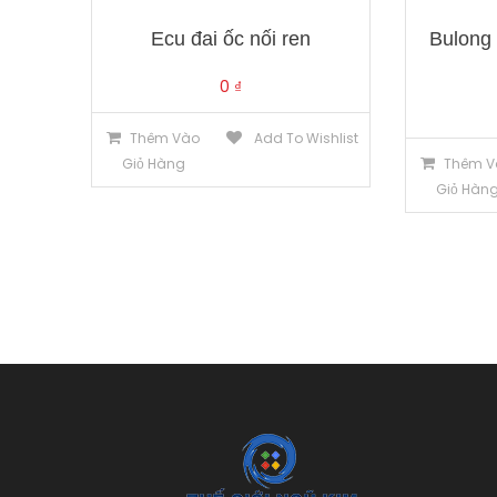
Ecu đai ốc nối ren
Bulong 
0
₫
Thêm Vào
Add To Wishlist
Giỏ Hàng
Thêm V
Giỏ Hàn