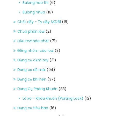
Bulong hoa thị
(6)
Bulong nhựa
(16)
Chốt đẩy - Ty đẩy SKD61
(18)
Chưa phân loại
(2)
Dầu mỡ hóa chất
(71)
Đồng nhôm các loại
(3)
Dụng cụ cầm tay
(31)
Dụng cụ đồ mài
(94)
Dụng cụ khí nén
(37)
Dụng Cụ Phòng Khuôn
(83)
Lò xo - Khóa khuôn (Parting Lock)
(12)
Dụng cụ tiêu hao
(16)