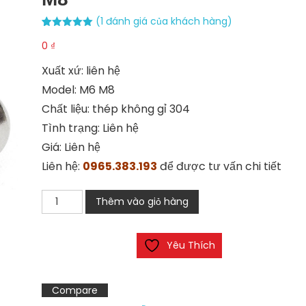
(
1
đánh giá của khách hàng)
5.00
1
trên 5
0
₫
dựa trên
đánh giá
Xuất xứ: liên hệ
Model: M6 M8
Chất liệu: thép không gỉ 304
Tình trạng: Liên hệ
Giá: Liên hệ
Liên hệ:
0965.383.193
để được tư vấn chi tiết
Bulong
Thêm vào giỏ hàng
hoa
thị
Yêu Thích
đầu
tròn
M6
Compare
M8