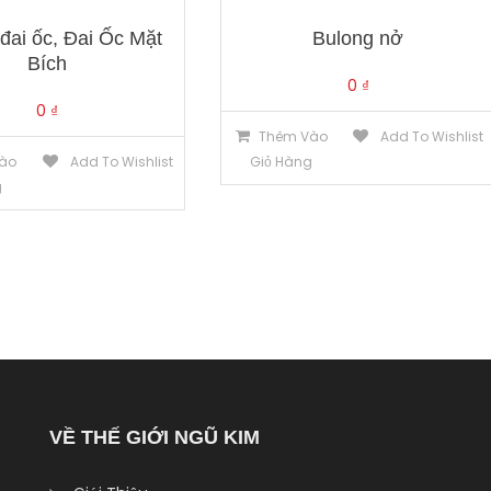
đai ốc, Đai Ốc Mặt
Bulong nở
Bích
0
₫
0
₫
Thêm Vào
Add To Wishlist
ào
Add To Wishlist
Giỏ Hàng
g
VỀ THẾ GIỚI NGŨ KIM