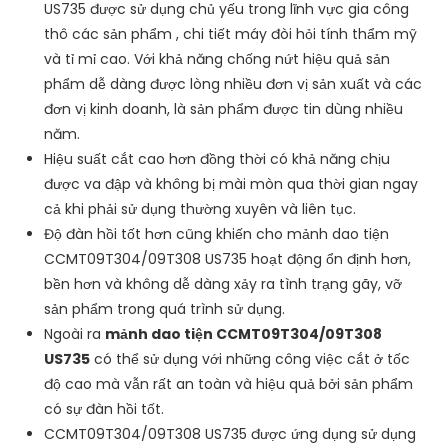
US735 được sử dụng chủ yếu trong lĩnh vực gia công
thô các sản phẩm , chi tiết máy đòi hỏi tính thẩm mỹ
và tỉ mỉ cao. Với khả năng chống nứt hiệu quả sản
phẩm dễ dàng được lòng nhiều đơn vị sản xuất và các
đơn vị kinh doanh, là sản phẩm được tin dùng nhiều
năm.
Hiệu suất cắt cao hơn đồng thời có khả năng chịu
được va đập và không bị mài mòn qua thời gian ngay
cả khi phải sử dụng thường xuyên và liên tục.
Độ đàn hồi tốt hơn cũng khiến cho mảnh dao tiện
CCMT09T304/09T308 US735 hoạt động ổn định hơn,
bền hơn và không dễ dàng xảy ra tình trạng gãy, vỡ
sản phẩm trong quá trình sử dụng.
Ngoài ra
mảnh dao tiện CCMT09T304/09T308
US735
có thể sử dụng với những công việc cắt ở tốc
độ cao mà vẫn rất an toàn và hiệu quả bởi sản phẩm
có sự đàn hồi tốt.
CCMT09T304/09T308 US735 được ứng dụng sử dụng