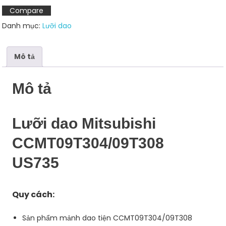
US735
Compare
số
Danh mục:
Lưỡi dao
lượng
Mô tả
Mô tả
Lưỡi dao Mitsubishi
CCMT09T304/09T308
US735
Quy cách:
Sản phẩm mảnh dao tiện CCMT09T304/09T308