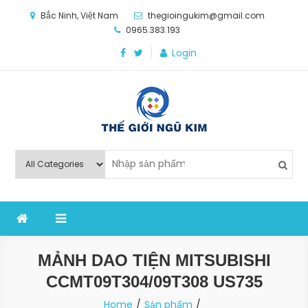
Skip
Bắc Ninh, Việt Nam
thegioingukim@gmail.com
to
0965.383.193
content
Login
Thế Giới Ngũ Kim
Chuyên các loại máy móc, thiết bị vật tư cho công
nghiệp sản xuất
MẢNH DAO TIỆN MITSUBISHI
CCMT09T304/09T308 US735
Home
Sản phẩm