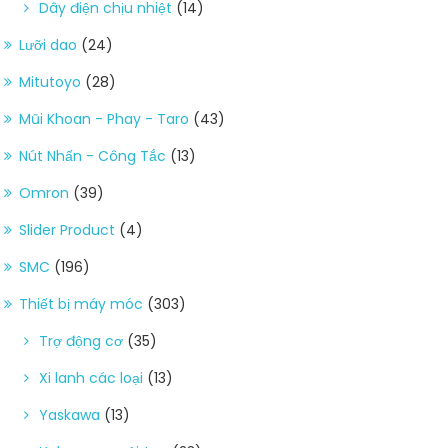
Dây điện chịu nhiệt
(14)
Lưỡi dao
(24)
Mitutoyo
(28)
Mũi Khoan - Phay - Taro
(43)
Nút Nhấn - Công Tắc
(13)
Omron
(39)
Slider Product
(4)
SMC
(196)
Thiết bị máy móc
(303)
Trợ động cơ
(35)
Xi lanh các loại
(13)
Yaskawa
(13)