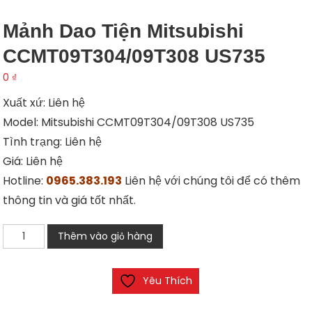
Mảnh Dao Tiện Mitsubishi
CCMT09T304/09T308 US735
0
₫
Xuất xứ: Liên hệ
Model: Mitsubishi CCMT09T304/09T308 US735
Tình trạng: Liên hệ
Giá: Liên hệ
Hotline:
0965.383.193
Liên hệ với chúng tôi để có thêm
thông tin và giá tốt nhất.
Mảnh
Thêm vào giỏ hàng
dao
tiện
Yêu Thích
Mitsubishi
CCMT09T304/09T308