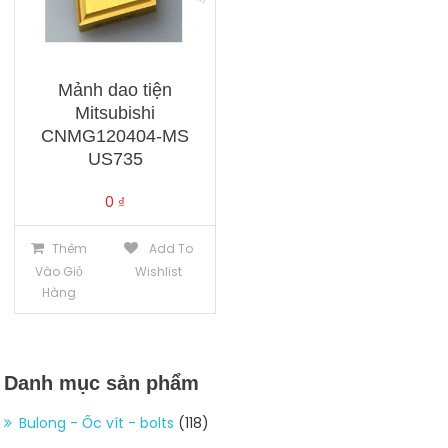
Mảnh dao tiện
Mitsubishi
CNMG120404-MS
US735
0
₫
Thêm
Add To
Vào Giỏ
Wishlist
Hàng
Danh mục sản phẩm
Bulong - Ốc vít - bolts
(118)