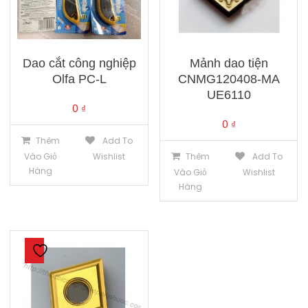
Dao cắt công nghiệp
Mảnh dao tiện
Olfa PC-L
CNMG120408-MA
UE6110
0
₫
0
₫
Thêm
Add To
Vào Giỏ
Wishlist
Thêm
Add To
Hàng
Vào Giỏ
Wishlist
Hàng