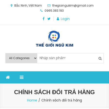
Skip
Bắc Ninh, Việt Nam
thegioingukim@gmail.com
to
0965.383.193
content
Login
Thế Giới Ngũ Kim
Chuyên các loại máy móc, thiết bị vật tư cho công
nghiệp sản xuất
CHÍNH SÁCH ĐỔI TRẢ HÀNG
Home
Chính sách đổi trả hàng