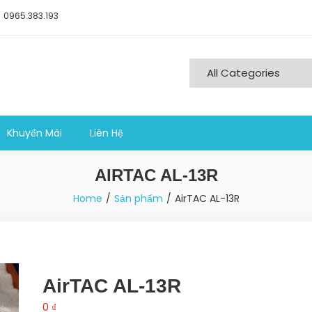
0965.383.193
ng nghiệp sản xuất
Khuyến Mãi
Liên Hệ
AIRTAC AL-13R
Home
Sản phẩm
AirTAC AL-13R
AirTAC AL-13R
0
₫