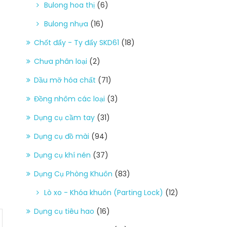
Bulong hoa thị
(6)
Bulong nhựa
(16)
Chốt đẩy - Ty đẩy SKD61
(18)
Chưa phân loại
(2)
Dầu mỡ hóa chất
(71)
Đồng nhôm các loại
(3)
Dụng cụ cầm tay
(31)
Dụng cụ đồ mài
(94)
Dụng cụ khí nén
(37)
Dụng Cụ Phòng Khuôn
(83)
Lò xo - Khóa khuôn (Parting Lock)
(12)
Dụng cụ tiêu hao
(16)