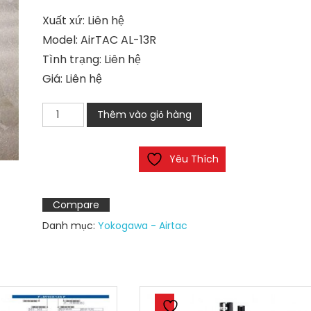
Xuất xứ: Liên hệ
Model: AirTAC AL-13R
Tình trạng: Liên hệ
Giá: Liên hệ
AirTAC
Thêm vào giỏ hàng
AL-
13R
Yêu Thích
số
lượng
Compare
Danh mục:
Yokogawa - Airtac