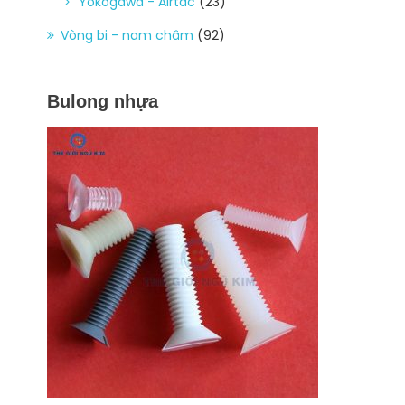
Yokogawa - Airtac
(23)
Vòng bi - nam châm
(92)
Bulong nhựa