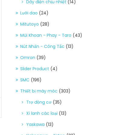
Dây điện chịu nhiệt
(14)
Lưỡi dao
(24)
Mitutoyo
(28)
Mũi Khoan - Phay - Taro
(43)
Nút Nhấn - Công Tắc
(13)
Omron
(39)
Slider Product
(4)
SMC
(196)
Thiết bị máy móc
(303)
Trợ động cơ
(35)
Xi lanh các loại
(13)
Yaskawa
(13)