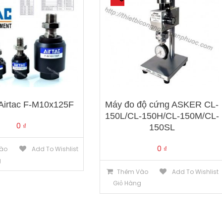
 Airtac F-M10x125F
Máy đo độ cứng ASKER CL-
150L/CL-150H/CL-150M/CL-
0
₫
150SL
0
₫
ào
Add To Wishlist
g
Thêm Vào
Add To Wishlist
Giỏ Hàng