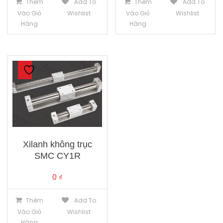
Thêm
Add To
Thêm
Add To
Vào Giỏ
Wishlist
Vào Giỏ
Wishlist
Hàng
Hàng
Xilanh không trục
SMC CY1R
0
₫
Thêm
Add To
Vào Giỏ
Wishlist
Hàng