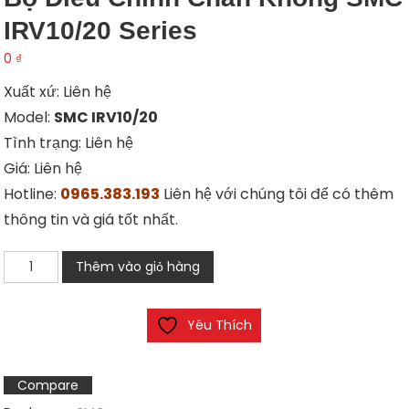
IRV10/20 Series
0
₫
Xuất xứ: Liên hệ
Model:
SMC IRV10/20
Tình trạng: Liên hệ
Giá: Liên hệ
Hotline:
0965.383.193
Liên hệ với chúng tôi để có thêm
thông tin và giá tốt nhất.
Bộ
Thêm vào giỏ hàng
điều
chỉnh
Yêu Thích
chân
không
SMC
Compare
IRV10/20