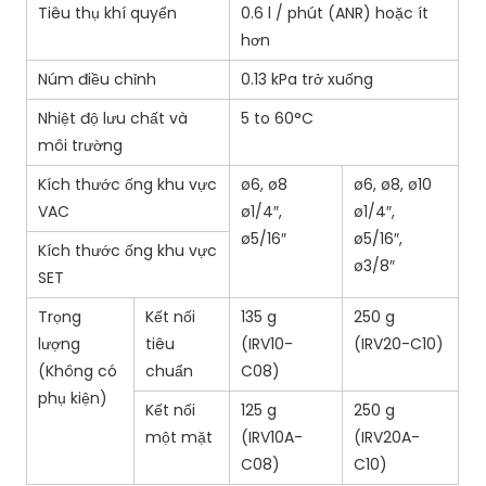
Tiêu thụ khí quyển
0.6 l / phút (ANR) hoặc ít
hơn
Núm điều chỉnh
0.13 kPa trở xuống
Nhiệt độ lưu chất và
5 to 60°C
môi trường
Kích thước ống khu vực
ø6, ø8
ø6, ø8, ø10
VAC
ø1/4″,
ø1/4″,
ø5/16″
ø5/16″,
Kích thước ống khu vực
ø3/8″
SET
Trọng
Kết nối
135 g
250 g
lượng
tiêu
(IRV10-
(IRV20-C10)
(Không có
chuẩn
C08)
phụ kiện)
Kết nối
125 g
250 g
một mặt
(IRV10A-
(IRV20A-
C08)
C10)