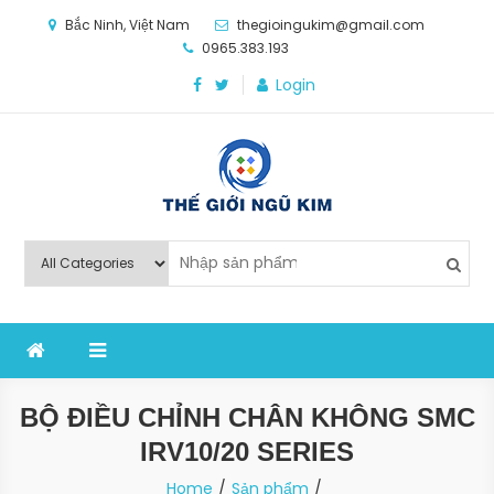
Skip
Bắc Ninh, Việt Nam
thegioingukim@gmail.com
to
0965.383.193
content
Login
Thế Giới Ngũ Kim
Chuyên các loại máy móc, thiết bị vật tư cho công
nghiệp sản xuất
BỘ ĐIỀU CHỈNH CHÂN KHÔNG SMC
IRV10/20 SERIES
Home
Sản phẩm