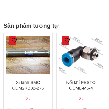
Sản phẩm tương tự
Xi lanh SMC
Nối khí FESTO
CDM2KB32-275
QSML-M5-4
0
₫
0
₫