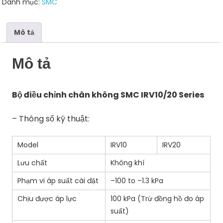
Danh mục:
SMC
Series
số
lượng
Mô tả
Mô tả
Bộ điều chỉnh chân không SMC IRV10/20 Series
– Thông số kỹ thuật:
Model
IRV10
IRV20
Lưu chất
Không khí
Phạm vi áp suất cài đặt
–100 to –1.3 kPa
Chịu được áp lực
100 kPa (Trừ đồng hồ đo áp
suất)