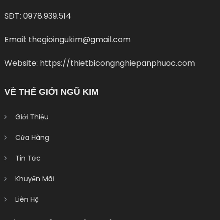
SĐT: 0978.939.514
Email: thegioingukim@gmail.com
Website: https://thietbicongnghiepanphuoc.com
VỀ THẾ GIỚI NGŨ KIM
Giới Thiệu
Cửa Hàng
Tin Tức
Khuyến Mãi
Liên Hệ