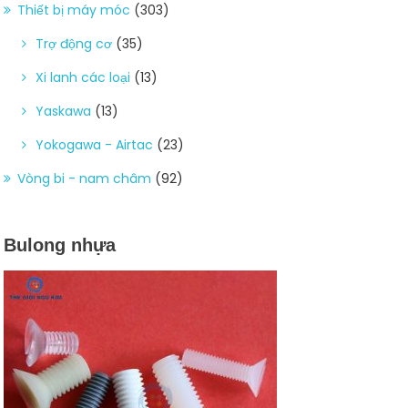
Thiết bị máy móc
(303)
Trợ động cơ
(35)
Xi lanh các loại
(13)
Yaskawa
(13)
Yokogawa - Airtac
(23)
Vòng bi - nam châm
(92)
Bulong nhựa