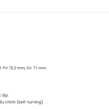
lượng
ố: PV: 15.2 mm, SV: 7.1 mm
 lập
u chỉnh (Self-turning)