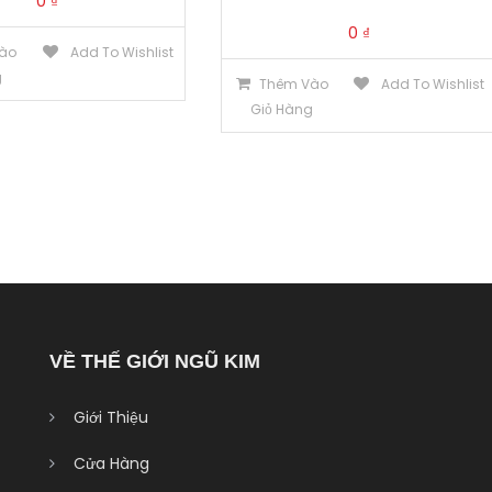
0
₫
0
₫
ào
Add To Wishlist
g
Thêm Vào
Add To Wishlist
Giỏ Hàng
VỀ THẾ GIỚI NGŨ KIM
Giới Thiệu
Cửa Hàng