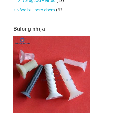
Yokogawa - Airtac
(23)
Vòng bi - nam châm
(92)
Bulong nhựa