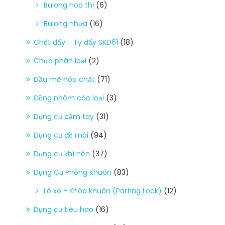
Bulong hoa thị
(6)
Bulong nhựa
(16)
Chốt đẩy - Ty đẩy SKD61
(18)
Chưa phân loại
(2)
Dầu mỡ hóa chất
(71)
Đồng nhôm các loại
(3)
Dụng cụ cầm tay
(31)
Dụng cụ đồ mài
(94)
Dụng cụ khí nén
(37)
Dụng Cụ Phòng Khuôn
(83)
Lò xo - Khóa khuôn (Parting Lock)
(12)
Dụng cụ tiêu hao
(16)