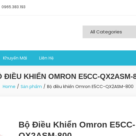
0965.383.193
ng nghiệp sản xuất
Khuyến Mãi
Liên Hệ
 ĐIỀU KHIỂN OMRON E5CC-QX2ASM-
Home
Sản phẩm
Bộ điều khiển Omron E5CC-QX2ASM-800
Bộ Điều Khiển Omron E5CC-
QX2ASM-800