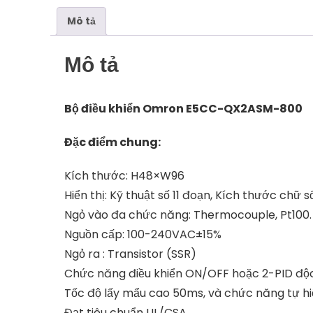
Mô tả
Mô tả
Bộ điều khiển Omron E5CC-QX2ASM-800
Đặc điểm chung:
Kích thước: H48×W96
Hiển thị: Kỹ thuật số 11 đoạn, Kích thước chữ s
Ngỏ vào đa chức năng: Thermocouple, Pt100.
Nguồn cấp: 100-240VAC±15%
Ngỏ ra : Transistor (SSR)
Chức năng điều khiển ON/OFF hoặc 2-PID độc
Tốc độ lấy mẩu cao 50ms, và chức năng tự hiệ
Đạt tiêu chuẩn UL/CSA