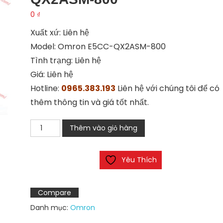
0
₫
Xuất xứ: Liên hệ
Model: Omron E5CC-QX2ASM-800
Tình trạng: Liên hệ
Giá: Liên hệ
Hotline:
0965.383.193
Liên hệ với chúng tôi để có
thêm thông tin và giá tốt nhất.
Bộ
Thêm vào giỏ hàng
điều
khiển
Yêu Thích
Omron
E5CC-
QX2ASM-
Compare
800
Danh mục:
Omron
số