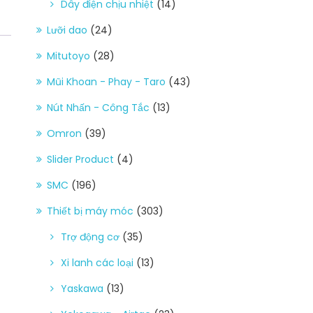
Dây điện chịu nhiệt
(14)
Lưỡi dao
(24)
Mitutoyo
(28)
Mũi Khoan - Phay - Taro
(43)
Nút Nhấn - Công Tắc
(13)
Omron
(39)
Slider Product
(4)
SMC
(196)
Thiết bị máy móc
(303)
Trợ động cơ
(35)
Xi lanh các loại
(13)
Yaskawa
(13)