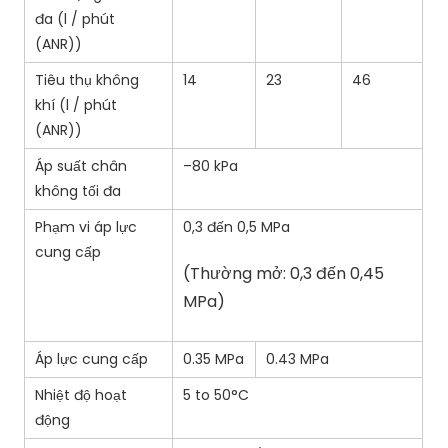
đa (l / phút
(ANR))
Tiêu thụ không
14
23
46
khí (l / phút
(ANR))
Áp suất chân
–80 kPa
không tối đa
Phạm vi áp lực
0,3 đến 0,5 MPa
cung cấp
(Thường mở: 0,3 đến 0,45
MPa)
Áp lực cung cấp
0.35 MPa
0.43 MPa
Nhiệt độ hoạt
5 to 50°C
động