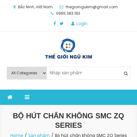
Skip
Bắc Ninh, Việt Nam
thegioingukim@gmail.com
to
0965.383.193
content
Login
Thế Giới Ngũ Kim
Chuyên các loại máy móc, thiết bị vật tư cho công
nghiệp sản xuất
BỘ HÚT CHÂN KHÔNG SMC ZQ
SERIES
Home
Sản phẩm
Bộ hút chân không SMC ZQ Series