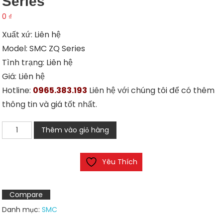
Series
0
₫
Xuất xứ: Liên hệ
Model: SMC ZQ Series
Tình trạng: Liên hệ
Giá: Liên hệ
Hotline:
0965.383.193
Liên hệ với chúng tôi để có thêm
thông tin và giá tốt nhất.
Bộ
Thêm vào giỏ hàng
hút
chân
Yêu Thích
không
SMC
ZQ
Compare
Series
Danh mục:
SMC
số