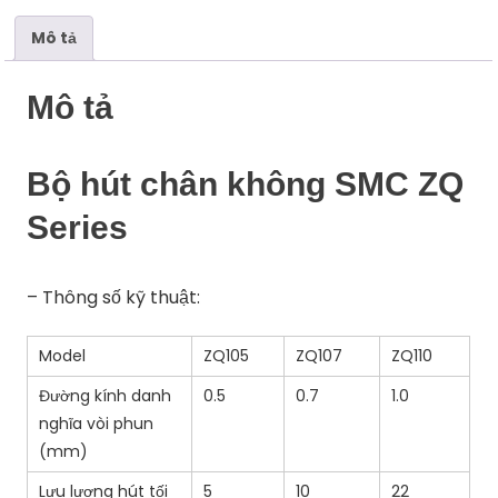
lượng
Mô tả
Mô tả
Bộ hút chân không SMC ZQ
Series
– Thông số kỹ thuật:
Model
ZQ105
ZQ107
ZQ110
Đường kính danh
0.5
0.7
1.0
nghĩa vòi phun
(mm)
Lưu lượng hút tối
5
10
22