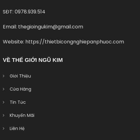
SĐT: 0978.939.514
Email: thegioingukim@gmail.com
Website: https://thietbicongnghiepanphuoc.com
VỀ THẾ GIỚI NGŨ KIM
Giới Thiệu
Cửa Hàng
Tin Tức
Khuyến Mãi
Liên Hệ