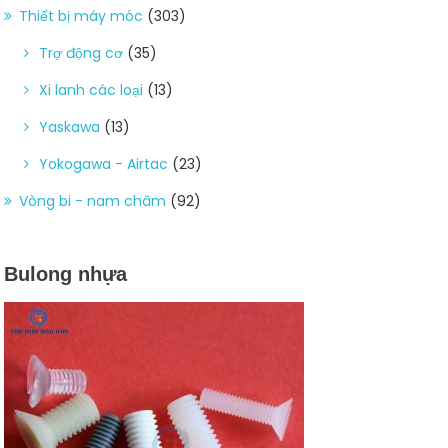
Thiết bị máy móc
(303)
Trợ động cơ
(35)
Xi lanh các loại
(13)
Yaskawa
(13)
Yokogawa - Airtac
(23)
Vòng bi - nam châm
(92)
Bulong nhựa