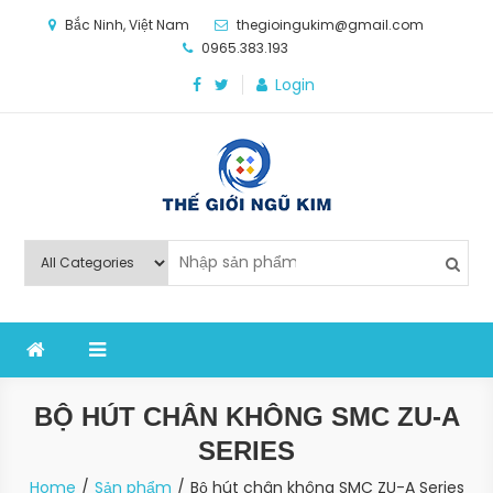
Skip
Bắc Ninh, Việt Nam
thegioingukim@gmail.com
to
0965.383.193
content
Login
Thế Giới Ngũ Kim
Chuyên các loại máy móc, thiết bị vật tư cho công
nghiệp sản xuất
BỘ HÚT CHÂN KHÔNG SMC ZU-A
SERIES
Home
Sản phẩm
Bộ hút chân không SMC ZU-A Series