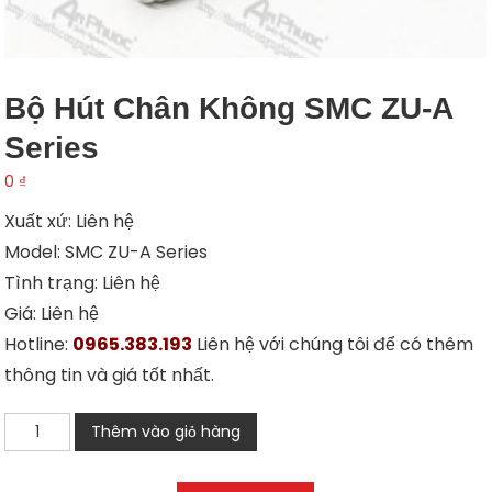
Bộ Hút Chân Không SMC ZU-A
Series
0
₫
Xuất xứ: Liên hệ
Model: SMC ZU-A Series
Tình trạng: Liên hệ
Giá: Liên hệ
Hotline:
0965.383.193
Liên hệ với chúng tôi để có thêm
thông tin và giá tốt nhất.
Bộ
Thêm vào giỏ hàng
hút
chân