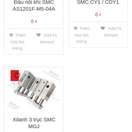
Đầu nối khí SMC
SMC CY1 / CDY1
AS1201F-M5-04A
0
₫
0
₫
Thêm
Add To
Thêm
Add To
Vào Giỏ
Wishlist
Hàng
Vào Giỏ
Wishlist
Hàng
Xilanh 3 trục SMC
MGJ