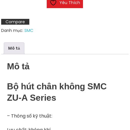
Yêu Thích
không
SMC
ZU-
Compare
A
Danh mục:
SMC
Series
số
lượng
Mô tả
Mô tả
Bộ hút chân không SMC
ZU-A Series
– Thông số kỹ thuật:
Lưu chất: không khí