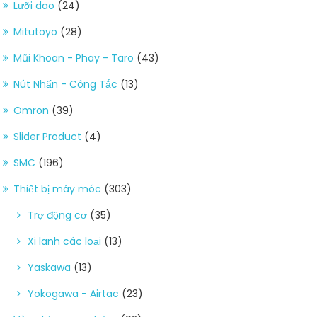
Lưỡi dao
(24)
Mitutoyo
(28)
Mũi Khoan - Phay - Taro
(43)
Nút Nhấn - Công Tắc
(13)
Omron
(39)
Slider Product
(4)
SMC
(196)
Thiết bị máy móc
(303)
Trợ động cơ
(35)
Xi lanh các loại
(13)
Yaskawa
(13)
Yokogawa - Airtac
(23)