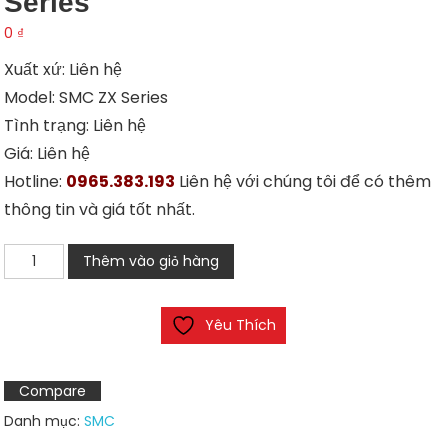
Series
0
₫
Xuất xứ: Liên hệ
Model: SMC ZX Series
Tình trạng: Liên hệ
Giá: Liên hệ
Hotline:
0965.383.193
Liên hệ với chúng tôi để có thêm
thông tin và giá tốt nhất.
Bộ
Thêm vào giỏ hàng
hút
chân
Yêu Thích
không
SMC
ZX
Compare
Series
Danh mục:
SMC
số