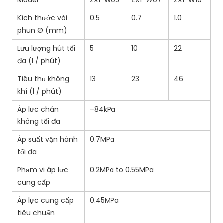
Model
ZX1-W05
ZX1-W07
ZX1-W10
Kích thước vòi
0.5
0.7
1.0
phun Ø (mm)
Lưu lượng hút tối
5
10
22
đa (l / phút)
Tiêu thụ không
13
23
46
khí (l / phút)
Áp lực chân
–84kPa
không tối đa
Áp suất vận hành
0.7MPa
tối đa
Phạm vi áp lực
0.2MPa to 0.55MPa
cung cấp
Áp lực cung cấp
0.45MPa
tiêu chuẩn