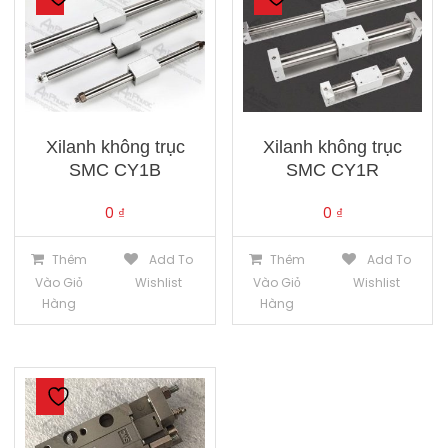
Xilanh không trục
Xilanh không trục
SMC CY1B
SMC CY1R
0
₫
0
₫
Thêm
Add To
Thêm
Add To
Vào Giỏ
Wishlist
Vào Giỏ
Wishlist
Hàng
Hàng