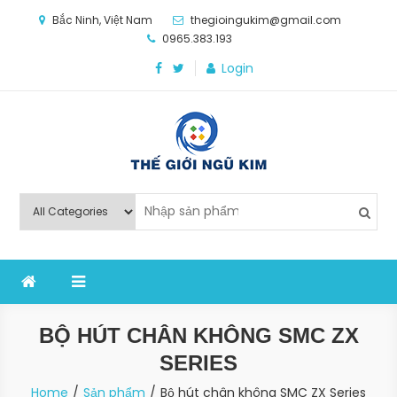
Skip
Bắc Ninh, Việt Nam
thegioingukim@gmail.com
to
0965.383.193
content
Login
Thế Giới Ngũ Kim
Chuyên các loại máy móc, thiết bị vật tư cho công
nghiệp sản xuất
BỘ HÚT CHÂN KHÔNG SMC ZX
SERIES
Home
Sản phẩm
Bộ hút chân không SMC ZX Series