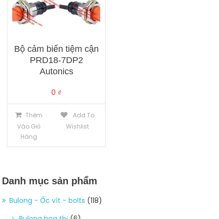
Bộ cảm biến tiệm cận
PRD18-7DP2
Autonics
0
₫
Thêm
Add To
Vào Giỏ
Wishlist
Hàng
Danh mục sản phẩm
Bulong - Ốc vít - bolts
(118)
Bulong hoa thị
(6)