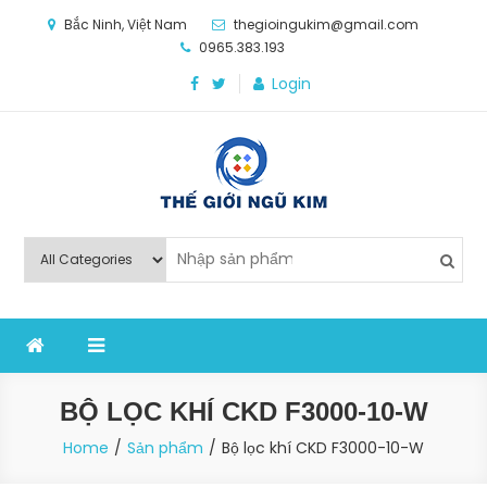
Skip
Bắc Ninh, Việt Nam
thegioingukim@gmail.com
to
0965.383.193
content
Login
Thế Giới Ngũ Kim
Chuyên các loại máy móc, thiết bị vật tư cho công
nghiệp sản xuất
BỘ LỌC KHÍ CKD F3000-10-W
Home
Sản phẩm
Bộ lọc khí CKD F3000-10-W