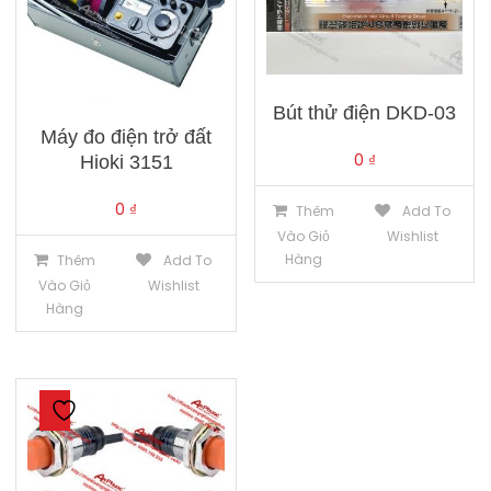
Bút thử điện DKD-03
Máy đo điện trở đất
0
₫
Hioki 3151
0
₫
Thêm
Add To
Vào Giỏ
Wishlist
Hàng
Thêm
Add To
Vào Giỏ
Wishlist
Hàng