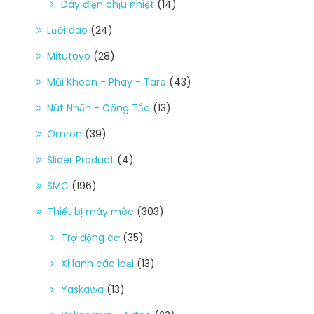
Dây điện chịu nhiệt
(14)
Lưỡi dao
(24)
Mitutoyo
(28)
Mũi Khoan - Phay - Taro
(43)
Nút Nhấn - Công Tắc
(13)
Omron
(39)
Slider Product
(4)
SMC
(196)
Thiết bị máy móc
(303)
Trợ động cơ
(35)
Xi lanh các loại
(13)
Yaskawa
(13)