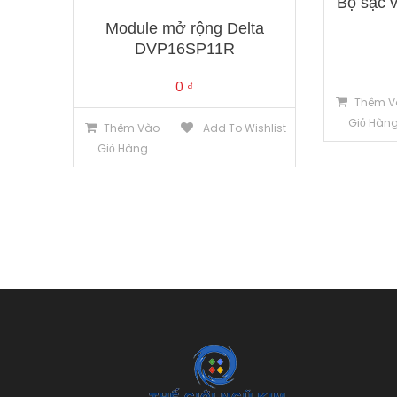
Bộ sạc 
Module mở rộng Delta
DVP16SP11R
0
₫
Thêm V
Giỏ Hàn
Thêm Vào
Add To Wishlist
Giỏ Hàng