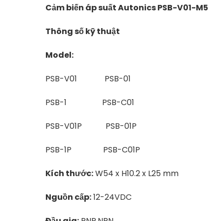
Cảm biến áp suất Autonics PSB-V01-M5
Thông số kỹ thuật
Model:
PSB-V01
PSB-01
PSB-1
PSB-C01
PSB-V01P
PSB-01P
PSB-1P
PSB-C01P
Kích thước:
W54 x H10.2 x L25 mm
Nguồn cấp:
12-24VDC
Đầu gia:
PNP,NPN