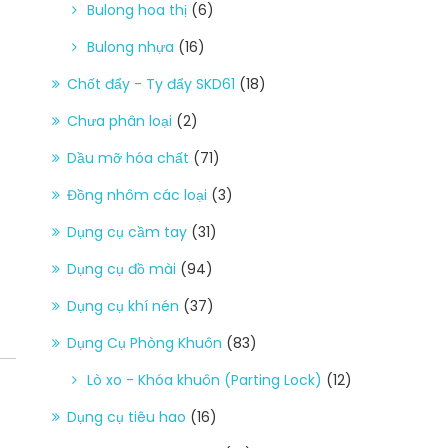
Bulong hoa thị
(6)
Bulong nhựa
(16)
Chốt đẩy - Ty đẩy SKD61
(18)
Chưa phân loại
(2)
Dầu mỡ hóa chất
(71)
Đồng nhôm các loại
(3)
Dụng cụ cầm tay
(31)
Dụng cụ đồ mài
(94)
Dụng cụ khí nén
(37)
Dụng Cụ Phòng Khuôn
(83)
Lò xo - Khóa khuôn (Parting Lock)
(12)
Dụng cụ tiêu hao
(16)