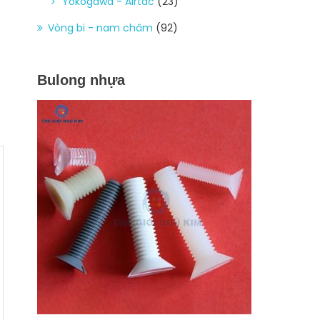
Yokogawa - Airtac
(23)
Vòng bi - nam châm
(92)
Bulong nhựa