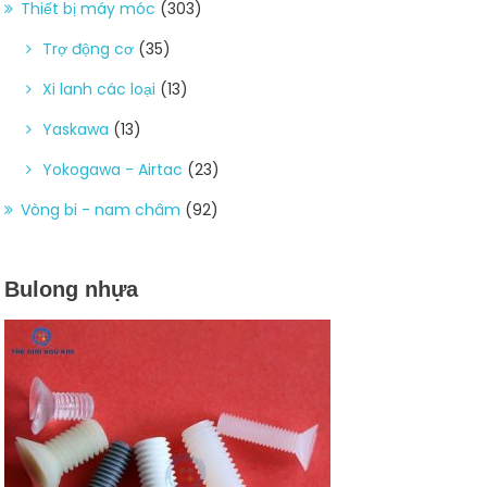
Thiết bị máy móc
(303)
Trợ động cơ
(35)
Xi lanh các loại
(13)
Yaskawa
(13)
Yokogawa - Airtac
(23)
Vòng bi - nam châm
(92)
Bulong nhựa