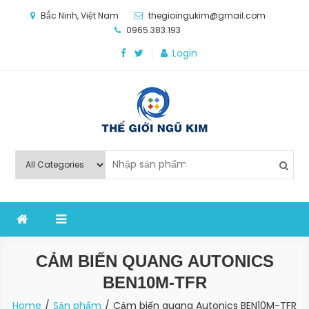
Skip
Bắc Ninh, Việt Nam
thegioingukim@gmail.com
to
0965.383.193
content
Login
Thế Giới Ngũ Kim
Chuyên các loại máy móc, thiết bị vật tư cho công
nghiệp sản xuất
CẢM BIẾN QUANG AUTONICS
BEN10M-TFR
Home
Sản phẩm
Cảm biến quang Autonics BEN10M-TFR