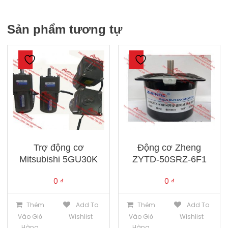
Sản phẩm tương tự
Trợ động cơ
Động cơ Zheng
Mitsubishi 5GU30K
ZYTD-50SRZ-6F1
0
₫
0
₫
Thêm
Add To
Thêm
Add To
Vào Giỏ
Wishlist
Vào Giỏ
Wishlist
Hàng
Hàng