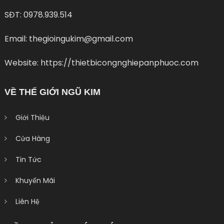
SĐT: 0978.939.514
Email: thegioingukim@gmail.com
Website: https://thietbicongnghiepanphuoc.com
VỀ THẾ GIỚI NGŨ KIM
Giới Thiệu
Cửa Hàng
Tin Tức
Khuyến Mãi
Liên Hệ