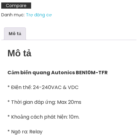
TFR
Compare
số
Danh mục:
Trợ động cơ
lượng
Mô tả
Mô tả
Cảm biến quang Autonics BEN10M-TFR
* Điện thế: 24-240VAC & VDC
* Thời gian đáp ứng: Max 20ms
* Khoảng cách phát hiện: 10m.
* Ngõ ra: Relay