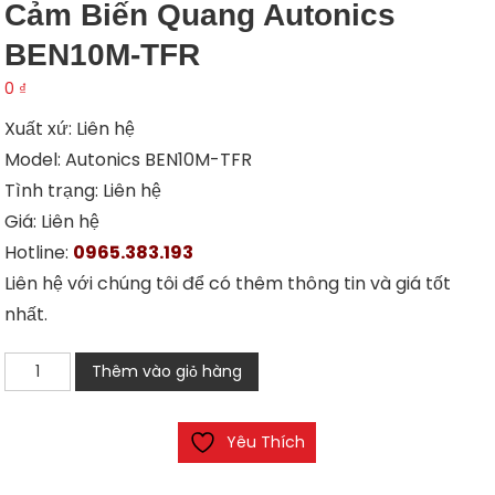
Cảm Biến Quang Autonics
BEN10M-TFR
0
₫
Xuất xứ: Liên hệ
Model: Autonics BEN10M-TFR
Tình trạng: Liên hệ
Giá: Liên hệ
Hotline:
0965.383.193
Liên hệ với chúng tôi để có thêm thông tin và giá tốt
nhất.
Cảm
Thêm vào giỏ hàng
biến
quang
Yêu Thích
Autonics
BEN10M-