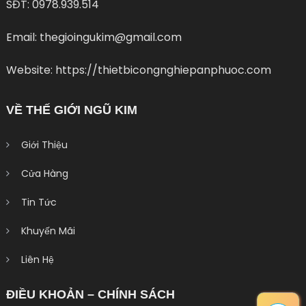
SĐT: 0978.939.514
Email: thegioingukim@gmail.com
Website: https://thietbicongnghiepanphuoc.com
VỀ THẾ GIỚI NGŨ KIM
Giới Thiệu
Cửa Hàng
Tin Tức
Khuyến Mãi
Liên Hệ
ĐIỀU KHOẢN – CHÍNH SÁCH