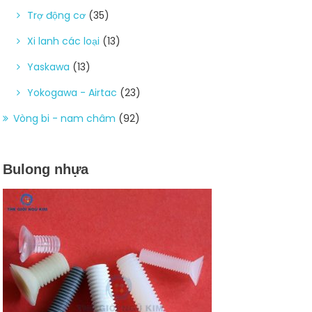
Trợ động cơ
(35)
Xi lanh các loại
(13)
Yaskawa
(13)
Yokogawa - Airtac
(23)
Vòng bi - nam châm
(92)
Bulong nhựa