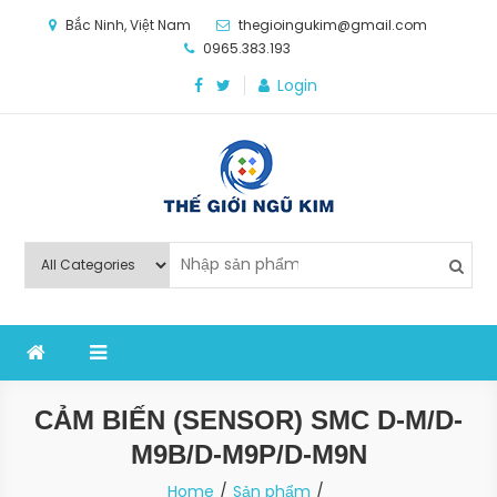
Skip
Bắc Ninh, Việt Nam
thegioingukim@gmail.com
to
0965.383.193
content
Login
Thế Giới Ngũ Kim
Chuyên các loại máy móc, thiết bị vật tư cho công
nghiệp sản xuất
CẢM BIẾN (SENSOR) SMC D-M/D-
M9B/D-M9P/D-M9N
Home
Sản phẩm