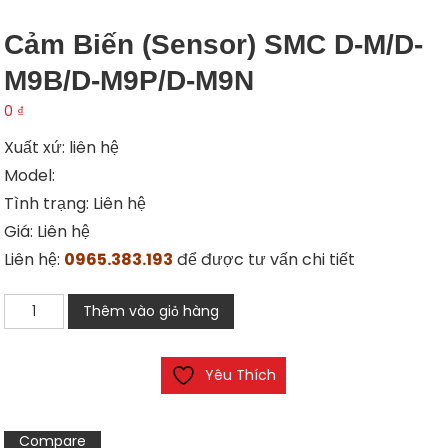
Cảm Biến (Sensor) SMC D-M/D-
M9B/D-M9P/D-M9N
0
₫
Xuất xứ: liên hệ
Model:
Tình trạng: Liên hệ
Giá: Liên hệ
Liên hệ:
0965.383.193
để được tư vấn chi tiết
Cảm
Thêm vào giỏ hàng
biến
(Sensor)
Yêu Thích
SMC
D-
M/D-
Compare