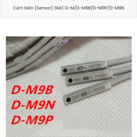
Cảm biến (Sensor) SMC D-M/D-M9B/D-M9P/D-M9N