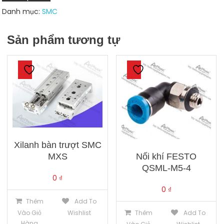
M9B/D-
Danh mục:
SMC
M9P/D-
M9N
Sản phẩm tương tự
số
lượng
Xilanh bàn trượt SMC
Nối khí FESTO
MXS
QSML-M5-4
0
₫
0
₫
Thêm
Add To
Thêm
Add To
Vào Giỏ
Wishlist
Hàng