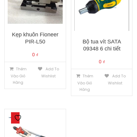
Kẹp khuôn Fioneer
Bộ tua vít SATA
PIR-L50
09348 6 chi tiết
0
₫
0
₫
Thêm
Add To
Thêm
Add To
Vào Giỏ
Wishlist
Hàng
Vào Giỏ
Wishlist
Hàng