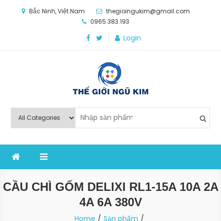
Skip
Bắc Ninh, Việt Nam
thegioingukim@gmail.com
to
0965.383.193
content
Login
Thế Giới Ngũ Kim
Chuyên các loại máy móc, thiết bị vật tư cho công
nghiệp sản xuất
CẦU CHÌ GỐM DELIXI RL1-15A 10A 2A
4A 6A 380V
Home
Sản phẩm