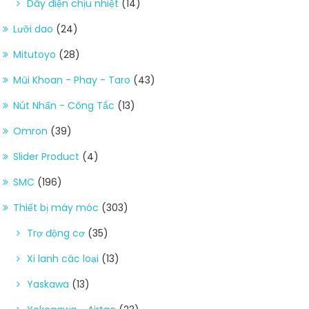
Dây điện chịu nhiệt
(14)
Lưỡi dao
(24)
Mitutoyo
(28)
Mũi Khoan - Phay - Taro
(43)
Nút Nhấn - Công Tắc
(13)
Omron
(39)
Slider Product
(4)
SMC
(196)
Thiết bị máy móc
(303)
Trợ động cơ
(35)
Xi lanh các loại
(13)
Yaskawa
(13)