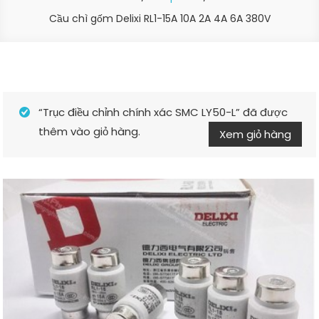
Cầu chì gốm Delixi RL1-15A 10A 2A 4A 6A 380V
“Trục điều chỉnh chính xác SMC LY50-L” đã được
thêm vào giỏ hàng.
Xem giỏ hàng