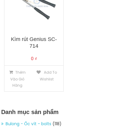
Kìm rút Genius SC-
714
0
₫
Thêm
Add To
Vào Giỏ
Wishlist
Hàng
Danh mục sản phẩm
Bulong - Ốc vít - bolts
(118)