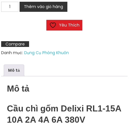
Cầu
Thêm vào giỏ hàng
chì
gốm
Yêu Thích
Delixi
RL1-
15A
Compare
10A
Danh mục:
Dụng Cụ Phòng Khuôn
2A
4A
6A
Mô tả
380V
số
Mô tả
lượng
Cầu chì gốm Delixi RL1-15A
10A 2A 4A 6A 380V