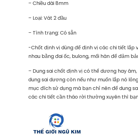
– Chiều dài 8mm
– Loại: Vát 2 đầu
– Tình trạng: Có sẵn
-Chốt định vị dùng để định vị các chi tiết lắp 
nhau bằng đai ốc, bulong, mối hàn để đảm bảo
– Dung sai chốt định vị có thể dương hay âm,
dung sai dương còn nếu như muốn lắp nó lỏng 
mục đích sử dụng mà bạn chỉ nên để dung sai 
các chi tiết cần tháo rời thường xuyên thì bạn