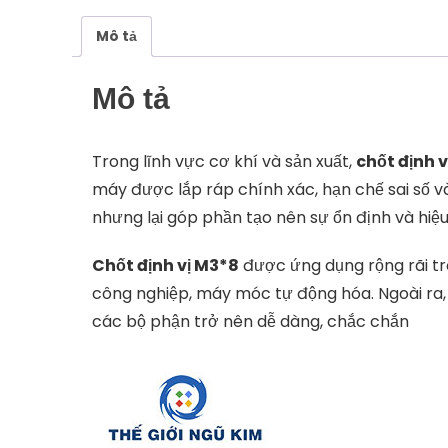
Mô tả
Mô tả
Trong lĩnh vực cơ khí và sản xuất,
chốt định v
máy được lắp ráp chính xác, hạn chế sai số v
nhưng lại góp phần tạo nên sự ổn định và hiệ
Chốt định vị M3*8
được ứng dụng rộng rãi tro
công nghiệp, máy móc tự động hóa. Ngoài ra, 
các bộ phận trở nên dễ dàng, chắc chắn