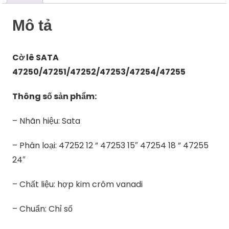
Mô tả
Cờ lê SATA
47250/47251/47252/47253/47254/47255
Thông số sản phẩm:
– Nhãn hiệu: Sata
– Phân loại: 47252 12 ” 47253 15″ 47254 18 ” 47255
24″
– Chất liệu: hợp kim crôm vanadi
– Chuẩn: Chỉ số