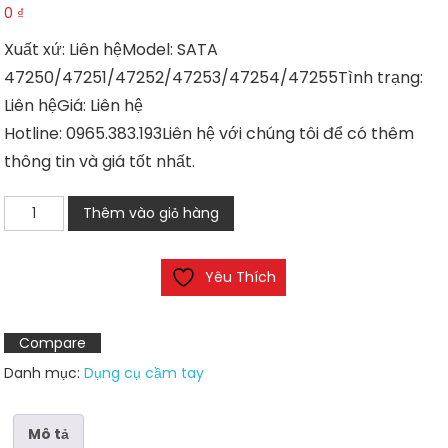
0
₫
Xuất xứ: Liên hệModel: SATA
47250/47251/47252/47253/47254/47255Tình trạng:
Liên hệGiá: Liên hệ
Hotline: 0965.383.193Liên hệ với chúng tôi để có thêm
thông tin và giá tốt nhất.
Cờ
Thêm vào giỏ hàng
lê
SATA
Yêu Thích
47250
số
lượng
Compare
Danh mục:
Dụng cụ cầm tay
Mô tả