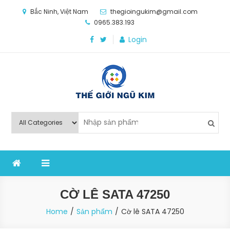
Skip
Bắc Ninh, Việt Nam
thegioingukim@gmail.com
to
0965.383.193
content
Login
Thế Giới Ngũ Kim
Chuyên các loại máy móc, thiết bị vật tư cho công
nghiệp sản xuất
CỜ LÊ SATA 47250
Home
Sản phẩm
Cờ lê SATA 47250