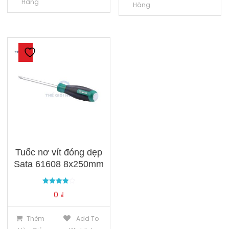
Hàng
Hàng
Tuốc nơ vít đóng dẹp
Sata 61608 8x250mm
Được xếp
0
₫
hạng
4.00
5 sao
Thêm
Add To