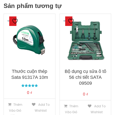
Sản phẩm tương tự
Thước cuộn thép
Bộ dụng cụ sửa ô tô
Sata 91317A 10m
56 chi tiết SATA
09509
Được xếp
0
₫
hạng
0
₫
5.00
5 sao
Thêm
Add To
Thêm
Add To
Vào Giỏ
Wishlist
Vào Giỏ
Wishlist