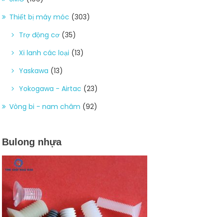
Thiết bị máy móc
(303)
Trợ động cơ
(35)
Xi lanh các loại
(13)
Yaskawa
(13)
Yokogawa - Airtac
(23)
Vòng bi - nam châm
(92)
Bulong nhựa