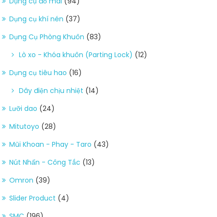
Dụng cụ đồ mài
(94)
Dụng cụ khí nén
(37)
Dụng Cụ Phòng Khuôn
(83)
Lò xo - Khóa khuôn (Parting Lock)
(12)
Dụng cụ tiêu hao
(16)
Dây điện chịu nhiệt
(14)
Lưỡi dao
(24)
Mitutoyo
(28)
Mũi Khoan - Phay - Taro
(43)
Nút Nhấn - Công Tắc
(13)
Omron
(39)
Slider Product
(4)
SMC
(196)