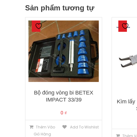
Sản phẩm tương tự
Bộ đóng vòng bi BETEX
IMPACT 33/39
Kìm lấy
0
₫
Thêm Vào
Add To Wishlist
Giỏ Hàng
Thêm V