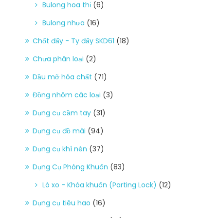
Bulong hoa thị
(6)
Bulong nhựa
(16)
Chốt đẩy - Ty đẩy SKD61
(18)
Chưa phân loại
(2)
Dầu mỡ hóa chất
(71)
Đồng nhôm các loại
(3)
Dụng cụ cầm tay
(31)
Dụng cụ đồ mài
(94)
Dụng cụ khí nén
(37)
Dụng Cụ Phòng Khuôn
(83)
Lò xo - Khóa khuôn (Parting Lock)
(12)
Dụng cụ tiêu hao
(16)