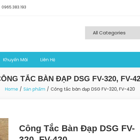
0965.383.193
ng nghiệp sản xuất
Khuyến Mãi
Liên Hệ
ÔNG TẮC BÀN ĐẠP DSG FV-320, FV-4
Home
Sản phẩm
Công tắc bàn đạp DSG FV-320, FV-420
Công Tắc Bàn Đạp DSG FV-
320, FV-420