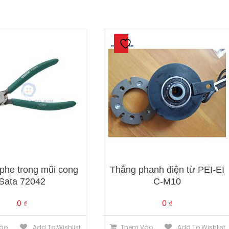
420
số
lượng
 phe trong mũi cong
Thắng phanh điện từ PEI-EI
Sata 72042
C-M10
0
₫
0
₫
ào
Add To Wishlist
Thêm Vào
Add To Wishlist