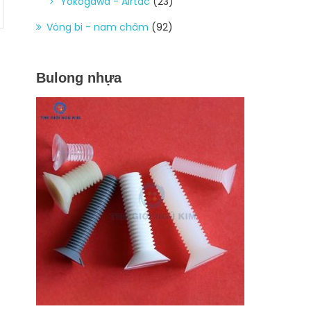
Yokogawa - Airtac
(23)
Vòng bi - nam châm
(92)
Bulong nhựa