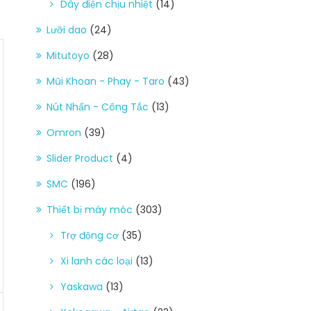
Dây điện chịu nhiệt
(14)
Lưỡi dao
(24)
Mitutoyo
(28)
Mũi Khoan - Phay - Taro
(43)
Nút Nhấn - Công Tắc
(13)
Omron
(39)
Slider Product
(4)
SMC
(196)
Thiết bị máy móc
(303)
Trợ động cơ
(35)
Xi lanh các loại
(13)
Yaskawa
(13)