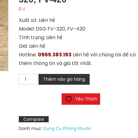
0
₫
Xuất xứ: Liên hệ
Model: DSG FV-320, FV-420
Tình trạng: Liên hệ
Giá: Liên hệ
Hotline:
0965.383.193
Liên hệ với chúng tôi để có
thêm thông tin và giá tốt nhất.
Công
Thêm vào giỏ hàng
tắc
bàn
Yêu Thích
đạp
DSG
FV-
Compare
320,
Danh mục:
Dụng Cụ Phòng Khuôn
FV-