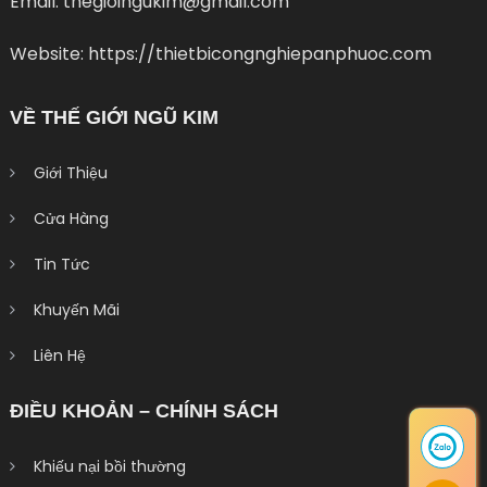
Email: thegioingukim@gmail.com
Website: https://thietbicongnghiepanphuoc.com
VỀ THẾ GIỚI NGŨ KIM
Giới Thiệu
Cửa Hàng
Tin Tức
Khuyến Mãi
Liên Hệ
ĐIỀU KHOẢN – CHÍNH SÁCH
Khiếu nại bồi thường