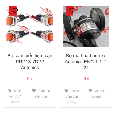
Bộ cảm biến tiệm cận
Bộ mã hóa bánh xe
PRD18-7DP2
Autonics ENC-1-1-T-
Autonics
24
0
₫
0
₫
Thêm
Add To
Thêm
Add To
Vào Giỏ
Wishlist
Vào Giỏ
Wishlist
Hàng
Hàng