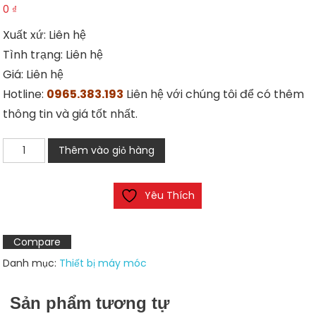
0
₫
Xuất xứ: Liên hệ
Tình trạng: Liên hệ
Giá: Liên hệ
Hotline:
0965.383.193
Liên hệ với chúng tôi để có thêm
thông tin và giá tốt nhất.
Công
Thêm vào giỏ hàng
tắc
TMAZTZ
Yêu Thích
TSA-
001
số
Compare
lượng
Danh mục:
Thiết bị máy móc
Sản phẩm tương tự