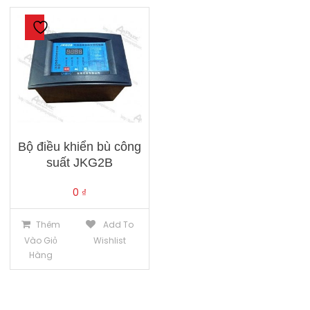
Bộ điều khiển bù công
suất JKG2B
0
₫
Thêm
Add To
Vào Giỏ
Wishlist
Hàng