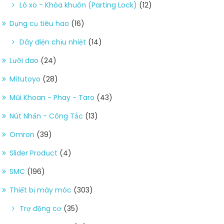
Lò xo - Khóa khuôn (Parting Lock)
(12)
Dụng cụ tiêu hao
(16)
Dây điện chịu nhiệt
(14)
Lưỡi dao
(24)
Mitutoyo
(28)
Mũi Khoan - Phay - Taro
(43)
Nút Nhấn - Công Tắc
(13)
Omron
(39)
Slider Product
(4)
SMC
(196)
Thiết bị máy móc
(303)
Trợ động cơ
(35)