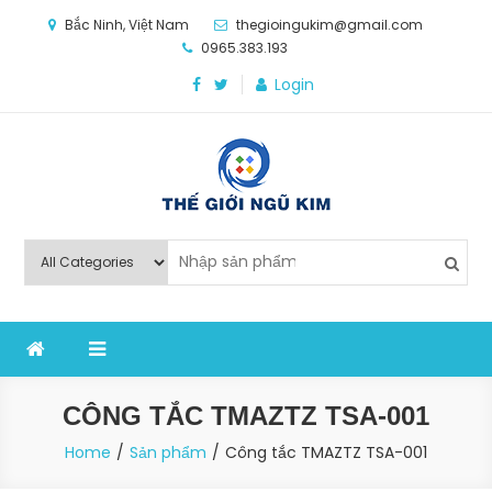
Skip
Bắc Ninh, Việt Nam
thegioingukim@gmail.com
to
0965.383.193
content
Login
Thế Giới Ngũ Kim
Chuyên các loại máy móc, thiết bị vật tư cho công
nghiệp sản xuất
CÔNG TẮC TMAZTZ TSA-001
Home
Sản phẩm
Công tắc TMAZTZ TSA-001