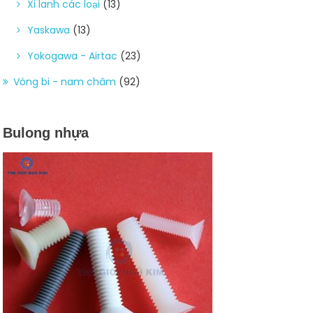
Xi lanh các loại
(13)
Yaskawa
(13)
Yokogawa - Airtac
(23)
Vòng bi - nam châm
(92)
Bulong nhựa