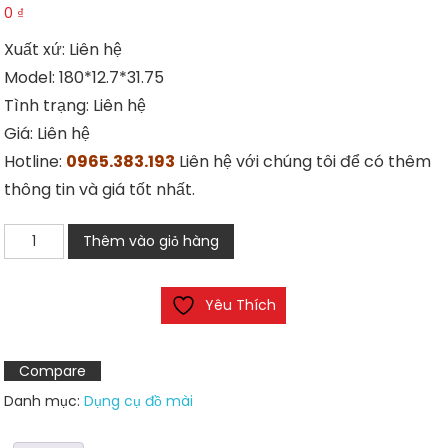
0
₫
Xuất xứ: Liên hệ
Model: 180*12.7*31.75
Tình trạng: Liên hệ
Giá: Liên hệ
Hotline:
0965.383.193
Liên hệ với chúng tôi để có thêm
thông tin và giá tốt nhất.
Đá
Thêm vào giỏ hàng
mài
hợp
Yêu Thích
kim
Norton
số
Compare
lượng
Danh mục:
Dụng cụ đồ mài