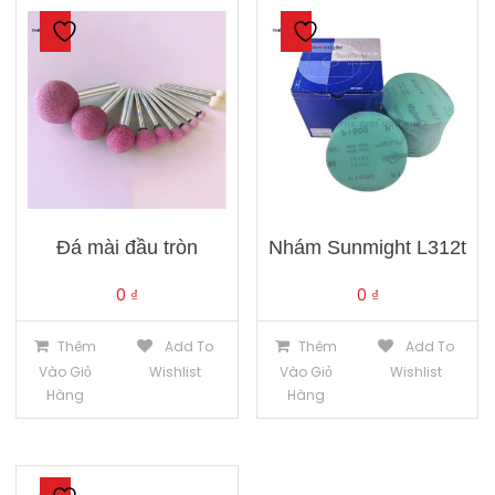
Đá mài đầu tròn
Nhám Sunmight L312t
0
₫
0
₫
Thêm
Add To
Thêm
Add To
Vào Giỏ
Wishlist
Vào Giỏ
Wishlist
Hàng
Hàng