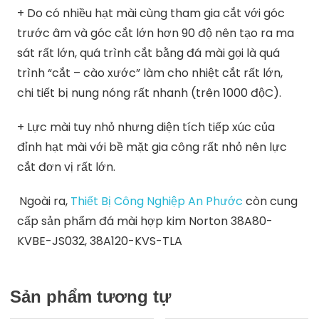
+ Do có nhiều hạt mài cùng tham gia cắt với góc
trước âm và góc cắt lớn hơn 90 độ nên tạo ra ma
sát rất lớn, quá trình cắt bằng đá mài gọi là quá
trình “cắt – cào xước” làm cho nhiệt cắt rất lớn,
chi tiết bị nung nóng rất nhanh (trên 1000 độC).
+ Lực mài tuy nhỏ nhưng diện tích tiếp xúc của
đỉnh hạt mài với bề mặt gia công rất nhỏ nên lực
cắt đơn vị rất lớn.
Ngoài ra,
Thiết Bị Công Nghiệp An Phước
còn cung
cấp sản phẩm đá mài hợp kim Norton 38A80-
KVBE-JS032, 38A120-KVS-TLA
Sản phẩm tương tự