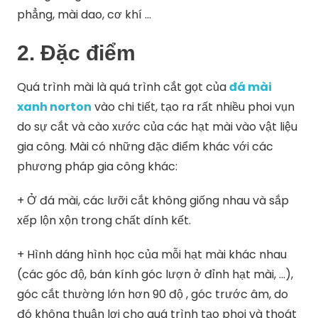
phẳng, mài dao, cơ khí …
2. Đặc điểm
Quá trình mài là quá trình cắt gọt của
đá mài
xanh norton
vào chi tiết, tạo ra rất nhiều phoi vụn
do sự cắt và cào xước của các hạt mài vào vật liệu
gia công. Mài có những đặc điểm khác với các
phương pháp gia công khác:
+ Ở đá mài, các lưỡi cắt không giống nhau và sắp
xếp lộn xộn trong chất dính kết.
+ Hình dáng hình học của mỗi hạt mài khác nhau
(các góc độ, bán kính góc lượn ở đỉnh hạt mài, …),
góc cắt thường lớn hơn 90 độ , góc trước âm, do
đó không thuận lợi cho quá trình tạo phoi và thoát