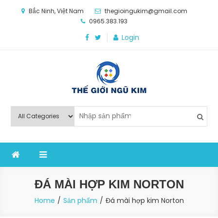
Skip
Bắc Ninh, Việt Nam
thegioingukim@gmail.com
to
0965.383.193
content
Login
Thế Giới Ngũ Kim
Chuyên các loại máy móc, thiết bị vật tư cho công
nghiệp sản xuất
ĐÁ MÀI HỢP KIM NORTON
Home
Sản phẩm
Đá mài hợp kim Norton