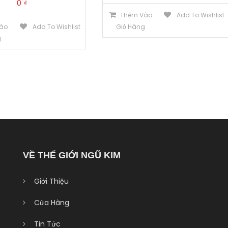
0
₫
Thêm Vào
Add To Wishlist
ào
Add To Wishlist
Giỏ Hàng
g
VỀ THẾ GIỚI NGŨ KIM
Giới Thiệu
Cửa Hàng
Tin Tức