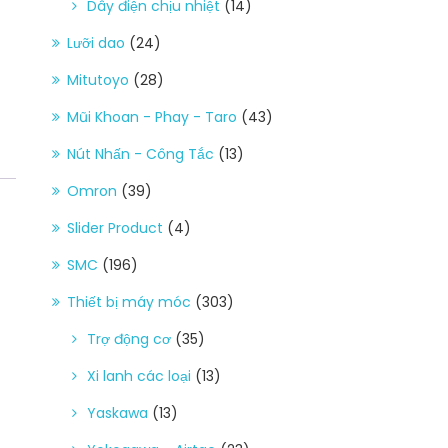
Dây điện chịu nhiệt
(14)
Lưỡi dao
(24)
Mitutoyo
(28)
Mũi Khoan - Phay - Taro
(43)
Nút Nhấn - Công Tắc
(13)
Omron
(39)
Slider Product
(4)
SMC
(196)
Thiết bị máy móc
(303)
Trợ động cơ
(35)
Xi lanh các loại
(13)
Yaskawa
(13)