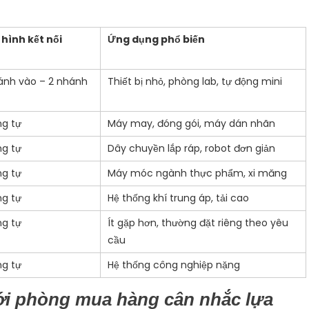
:
hình kết nối
Ứng dụng phổ biến
ánh vào – 2 nhánh
Thiết bị nhỏ, phòng lab, tự động mini
ng tự
Máy may, đóng gói, máy dán nhãn
ng tự
Dây chuyền lắp ráp, robot đơn giản
ng tự
Máy móc ngành thực phẩm, xi măng
ng tự
Hệ thống khí trung áp, tải cao
ng tự
Ít gặp hơn, thường đặt riêng theo yêu
cầu
ng tự
Hệ thống công nghiệp nặng
ới phòng mua hàng cân nhắc lựa