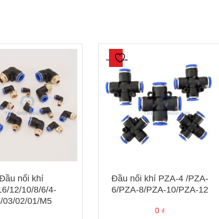
Đầu nối khí
Đầu nối khí PZA-4 /PZA-
6/12/10/8/6/4-
6/PZA-8/PZA-10/PZA-12
/03/02/01/M5
0
₫