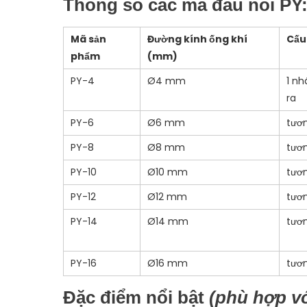
Thông số các mã đầu nối PY
Mã sản
Đường kính ống khí
Cấu 
phẩm
(mm)
PY-4
Ø4 mm
1 nh
ra
PY-6
Ø6 mm
tươ
PY-8
Ø8 mm
tươ
PY-10
Ø10 mm
tươ
PY-12
Ø12 mm
tươ
PY-14
Ø14 mm
tươ
PY-16
Ø16 mm
tươ
Đặc điểm nổi bật
(phù hợp v