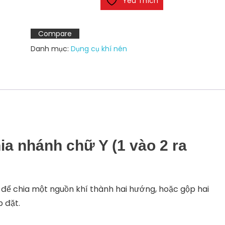
Yêu Thích
PY-
4/6/8/10/12/14/16
số
Compare
lượng
Danh mục:
Dụng cụ khí nén
ia nhánh chữ Y (1 vào 2 ra
 để chia một nguồn khí thành hai hướng, hoặc gộp hai
p đặt.