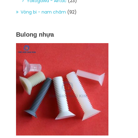
Yokogawa - Airtac
(23)
Vòng bi - nam châm
(92)
Bulong nhựa