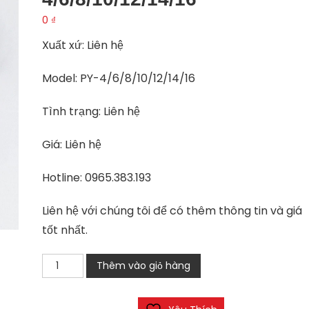
0
₫
Xuất xứ: Liên hệ
Model: PY-4/6/8/10/12/14/16
Tình trạng: Liên hệ
Giá: Liên hệ
Hotline: 0965.383.193
Liên hệ với chúng tôi để có thêm thông tin và giá
tốt nhất.
Đầu
Thêm vào giỏ hàng
nối
khí