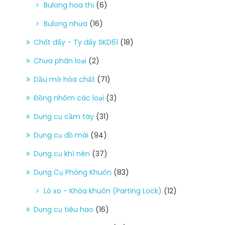
Bulong hoa thị
(6)
Bulong nhựa
(16)
Chốt đẩy - Ty đẩy SKD61
(18)
Chưa phân loại
(2)
Dầu mỡ hóa chất
(71)
Đồng nhôm các loại
(3)
Dụng cụ cầm tay
(31)
Dụng cụ đồ mài
(94)
Dụng cụ khí nén
(37)
Dụng Cụ Phòng Khuôn
(83)
Lò xo - Khóa khuôn (Parting Lock)
(12)
Dụng cụ tiêu hao
(16)