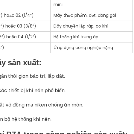
mini
″) hoặc 02 (1/4″)
Máy thực phẩm, dệt, đóng gói
4″) hoặc 03 (3/8″)
Dây chuyền lắp ráp, cơ khí
8″) hoặc 04 (1/2″)
Hệ thống khí trung áp
2″)
Ứng dụng công nghiệp nặng
y sản xuất
:
ắn thời gian bảo trì, lắp đặt.
ác thiết bị khí nén phổ biến.
uật và đồng mạ niken chống ăn mòn.
n bộ hệ thống khí nén.