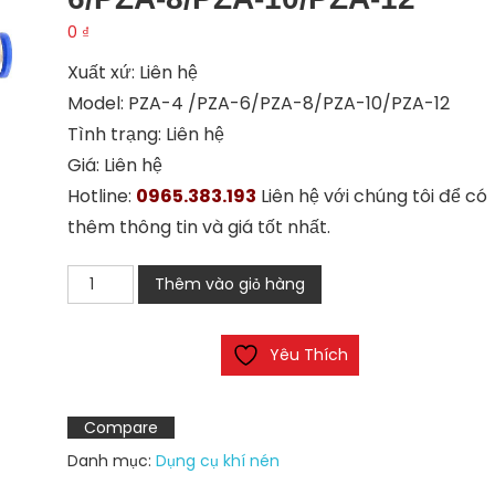
0
₫
Xuất xứ: Liên hệ
Model: PZA-4 /PZA-6/PZA-8/PZA-10/PZA-12
Tình trạng: Liên hệ
Giá: Liên hệ
Hotline:
0965.383.193
Liên hệ với chúng tôi để có
thêm thông tin và giá tốt nhất.
Đầu
Thêm vào giỏ hàng
nối
khí
Yêu Thích
PZA-
4
/PZA-
Compare
6/PZA-
Danh mục:
Dụng cụ khí nén
8/PZA-