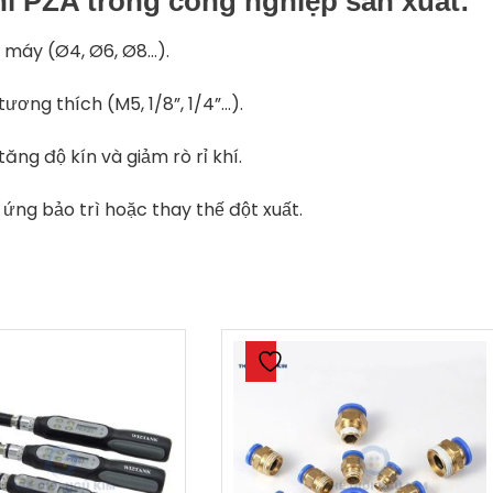
hí PZA trong công nghiệp sản xuất
:
 máy (Ø4, Ø6, Ø8…).
ơng thích (M5, 1/8”, 1/4”…).
tăng độ kín và giảm rò rỉ khí.
ứng bảo trì hoặc thay thế đột xuất.