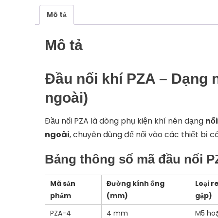
Mô tả
Mô tả
Đầu nối khí PZA – Dạng n
ngoài)
Đầu nối PZA là dòng phụ kiện khí nén dạng
nố
ngoài
, chuyên dùng để nối vào các thiết bị có l
Bảng thông số mã đầu nối 
Mã sản
Đường kính ống
Loại 
phẩm
(mm)
gặp)
PZA-4
4 mm
M5 hoặ