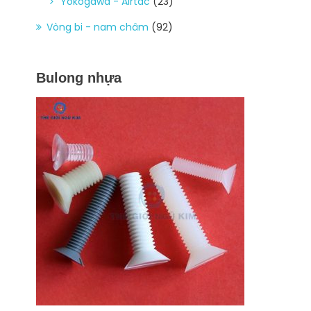
Yokogawa - Airtac
(23)
Vòng bi - nam châm
(92)
Bulong nhựa