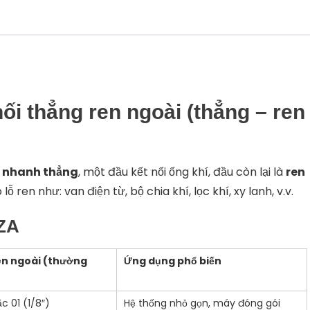
10/PZA-
12
số
lượng
ối thẳng ren ngoài (thẳng – ren
i nhanh thẳng
, một đầu kết nối ống khí, đầu còn lại là
ren
ỗ ren như: van điện từ, bộ chia khí, lọc khí, xy lanh, v.v.
PZA
ren ngoài (thường
Ứng dụng phổ biến
c 01 (1/8″)
Hệ thống nhỏ gọn, máy đóng gói