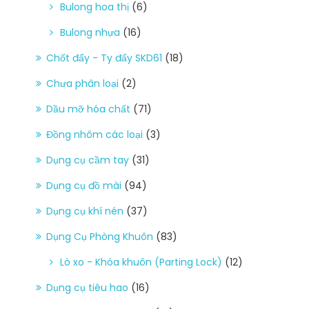
Bulong hoa thị
(6)
Bulong nhựa
(16)
Chốt đẩy - Ty đẩy SKD61
(18)
Chưa phân loại
(2)
Dầu mỡ hóa chất
(71)
Đồng nhôm các loại
(3)
Dụng cụ cầm tay
(31)
Dụng cụ đồ mài
(94)
Dụng cụ khí nén
(37)
Dụng Cụ Phòng Khuôn
(83)
Lò xo - Khóa khuôn (Parting Lock)
(12)
Dụng cụ tiêu hao
(16)