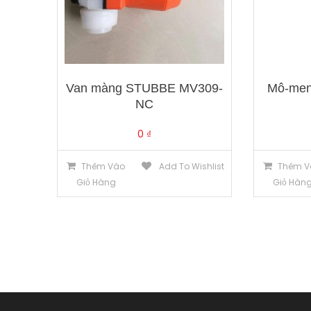
Van màng STUBBE MV309-
Mô-men
NC
0
₫
Thêm Vào
Add To Wishlist
Thêm V
Giỏ Hàng
Giỏ Hàn