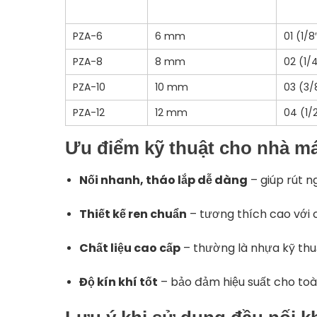
PZA-6
6 mm
01 (1/8
PZA-8
8 mm
02 (1/
PZA-10
10 mm
03 (3/
PZA-12
12 mm
04 (1/
Ưu điểm kỹ thuật cho nhà má
Nối nhanh, tháo lắp dễ dàng
– giúp rút ng
Thiết kế ren chuẩn
– tương thích cao với c
Chất liệu cao cấp
– thường là nhựa kỹ th
Độ kín khí tốt
– bảo đảm hiệu suất cho toà