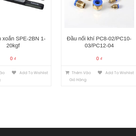
 xoắn SPE-2BN 1-
Đầu nối khí PC8-02/PC10-
20kgf
03/PC12-04
0
₫
0
₫
ào
Add To Wishlist
Thêm Vào
Add To Wishlist
g
Giỏ Hàng