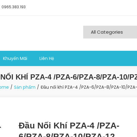
0965.383.193
ng nghiệp sản xuất
Khuyến Mãi
Liên Hệ
NỐI KHÍ PZA-4 /PZA-6/PZA-8/PZA-10/P
ome
Sản phẩm
Đầu nối khí PZA-4 /PZA-6/PZA-8/PZA-10/PZA-
Đầu Nối Khí PZA-4 /PZA-
6/PZA-8/PZA-10/PZA-12