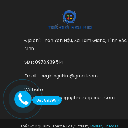
Địa chỉ: Thôn Yên Hậu, Xã Tam Giang, Tình Bắc
Ninh
SĐT: 0978.939.514
Email: thegioingukim@gmail.com
Website:
https://thietbicongnghiepanphuoc.com
0978939514
Thế Giới Ngũ Kim
|
Theme: Easy Store by
Mystery Themes
.