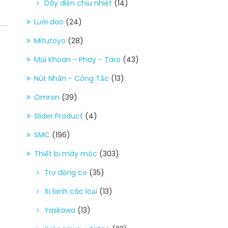
Dây điện chịu nhiệt
(14)
Lưỡi dao
(24)
Mitutoyo
(28)
Mũi Khoan - Phay - Taro
(43)
Nút Nhấn - Công Tắc
(13)
Omron
(39)
Slider Product
(4)
SMC
(196)
Thiết bị máy móc
(303)
Trợ động cơ
(35)
Xi lanh các loại
(13)
Yaskawa
(13)