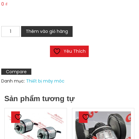
0
₫
Dây
Thêm vào giỏ hàng
cáp
MR-
Yêu Thích
J3USBCBL3M
số
lượng
Compare
Danh mục:
Thiết bị máy móc
Sản phẩm tương tự