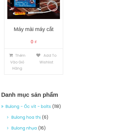
Máy mài máy cắt
0
₫
Thêm
Add To
Vào Giỏ
Wishlist
Hàng
Danh mục sản phẩm
Bulong - Ốc vít - bolts
(118)
Bulong hoa thị
(6)
Bulong nhựa
(16)