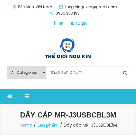
Skip
Bắc Ninh, Việt Nam
thegioingukim@gmail.com
to
0965.383.193
content
Login
Thế Giới Ngũ Kim
Chuyên các loại máy móc, thiết bị vật tư cho công
nghiệp sản xuất
DÂY CÁP MR-J3USBCBL3M
Home
Sản phẩm
Dây cáp MR-J3USBCBL3M