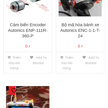
Cảm biến Encoder
Bộ mã hóa bánh xe
Autonics ENP-111R-
Autonics ENC-1-1-T-
360-P
24
0
₫
0
₫
Thêm
Add To
Thêm
Add To
Vào Giỏ
Wishlist
Vào Giỏ
Wishlist
Hàng
Hàng