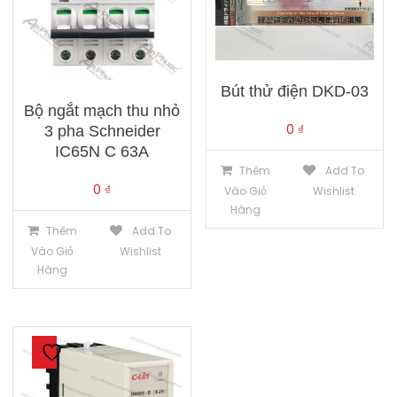
Bút thử điện DKD-03
Bộ ngắt mạch thu nhỏ
0
₫
3 pha Schneider
IC65N C 63A
Thêm
Add To
0
₫
Vào Giỏ
Wishlist
Hàng
Thêm
Add To
Vào Giỏ
Wishlist
Hàng