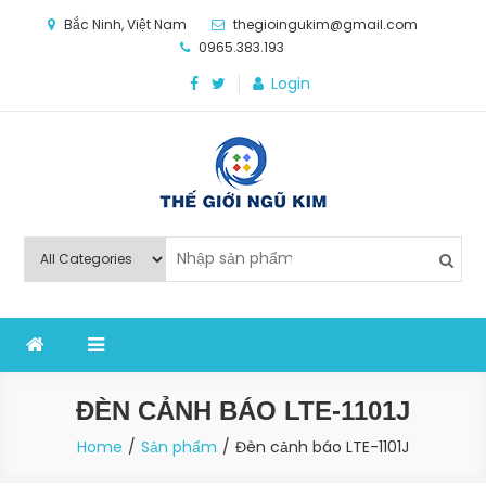
Skip
Bắc Ninh, Việt Nam
thegioingukim@gmail.com
to
0965.383.193
content
Login
Thế Giới Ngũ Kim
Chuyên các loại máy móc, thiết bị vật tư cho công
nghiệp sản xuất
ĐÈN CẢNH BÁO LTE-1101J
Home
Sản phẩm
Đèn cảnh báo LTE-1101J