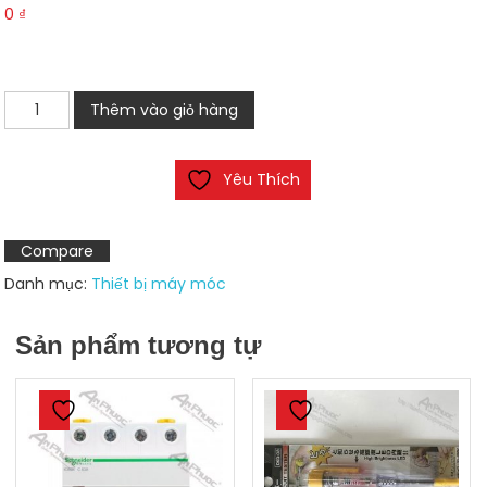
0
₫
Đèn
Thêm vào giỏ hàng
cảnh
báo
Yêu Thích
LTE-
1101J
số
Compare
lượng
Danh mục:
Thiết bị máy móc
Sản phẩm tương tự