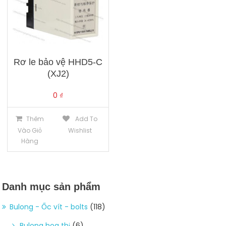
Rơ le bảo vệ HHD5-C
(XJ2)
0
₫
Thêm
Add To
Vào Giỏ
Wishlist
Hàng
Danh mục sản phẩm
Bulong - Ốc vít - bolts
(118)
Bulong hoa thị
(6)