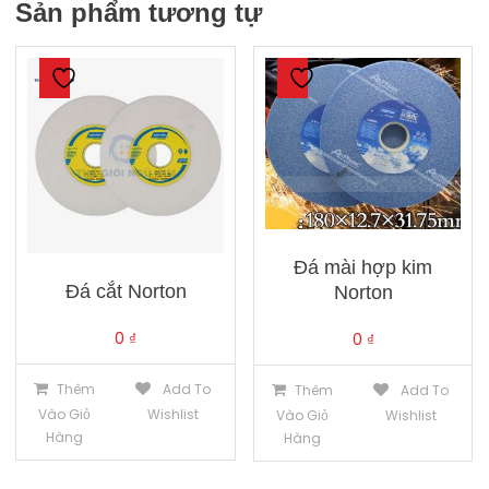
Sản phẩm tương tự
Đá mài hợp kim
Đá cắt Norton
Norton
0
₫
0
₫
Thêm
Add To
Thêm
Add To
Vào Giỏ
Wishlist
Vào Giỏ
Wishlist
Hàng
Hàng