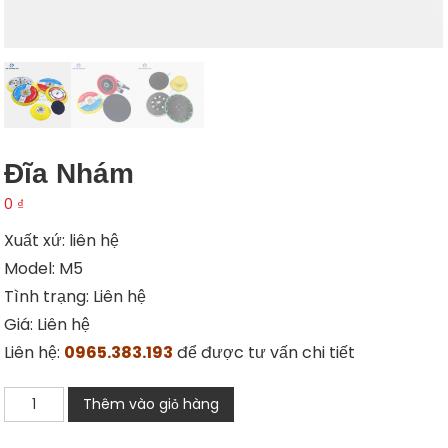
Đĩa Nhám
0
₫
Xuất xứ: liên hệ
Model: M5
Tình trạng: Liên hệ
Giá: Liên hệ
Liên hệ:
0965.383.193
để được tư vấn chi tiết
Đĩa
Thêm vào giỏ hàng
nhám
số