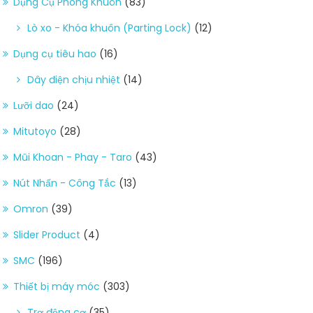
Dụng Cụ Phòng Khuôn
(83)
Lò xo - Khóa khuôn (Parting Lock)
(12)
Dụng cụ tiêu hao
(16)
Dây điện chịu nhiệt
(14)
Lưỡi dao
(24)
Mitutoyo
(28)
Mũi Khoan - Phay - Taro
(43)
Nút Nhấn - Công Tắc
(13)
Omron
(39)
Slider Product
(4)
SMC
(196)
Thiết bị máy móc
(303)
Trợ động cơ
(35)