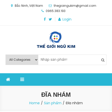
Skip
Bắc Ninh, Việt Nam
thegioingukim@gmail.com
to
0965.383.193
content
Login
Thế Giới Ngũ Kim
Chuyên các loại máy móc, thiết bị vật tư cho công
nghiệp sản xuất
ĐĨA NHÁM
Home
Sản phẩm
Đĩa nhám