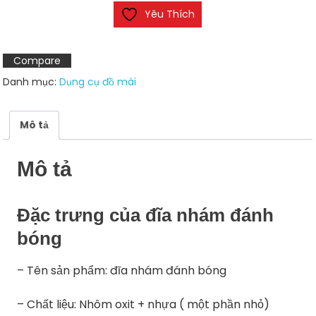
Yêu Thích
lượng
Compare
Danh mục:
Dụng cụ đồ mài
Mô tả
Mô tả
Đặc trưng của đĩa nhám đánh
bóng
– Tên sản phẩm: đĩa nhám đánh bóng
– Chất liệu: Nhôm oxit + nhựa ( một phần nhỏ)