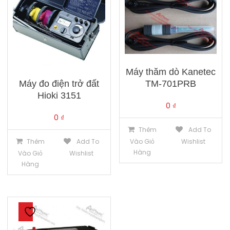
Máy thăm dò Kanetec
Máy đo điện trở đất
TM-701PRB
Hioki 3151
0
₫
0
₫
Thêm
Add To
Thêm
Add To
Vào Giỏ
Wishlist
Hàng
Vào Giỏ
Wishlist
Hàng