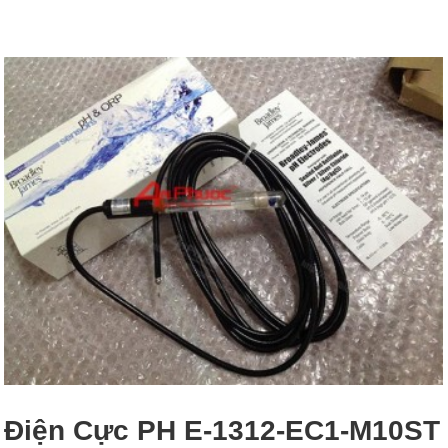
Điện Cực PH E-1312-EC1-M10ST