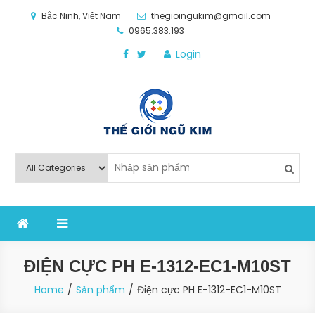
Skip
Bắc Ninh, Việt Nam
thegioingukim@gmail.com
to
0965.383.193
content
Login
Thế Giới Ngũ Kim
Chuyên các loại máy móc, thiết bị vật tư cho công
nghiệp sản xuất
ĐIỆN CỰC PH E-1312-EC1-M10ST
Home
Sản phẩm
Điện cực PH E-1312-EC1-M10ST