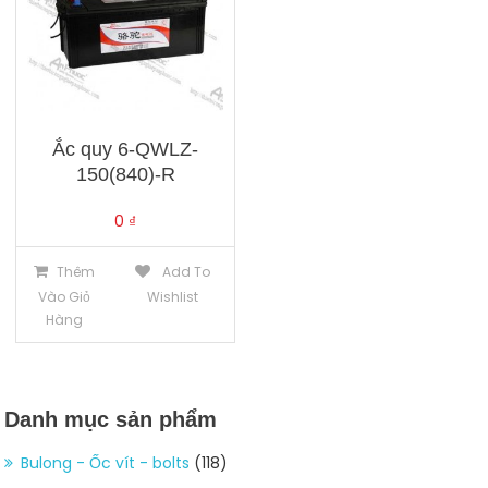
Ắc quy 6-QWLZ-
150(840)-R
0
₫
Thêm
Add To
Vào Giỏ
Wishlist
Hàng
Danh mục sản phẩm
Bulong - Ốc vít - bolts
(118)