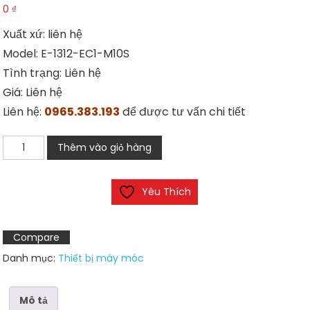
0
₫
Xuất xứ: liên hệ
Model: E-1312-EC1-M10S
Tình trạng: Liên hệ
Giá: Liên hệ
Liên hệ:
0965.383.193
để được tư vấn chi tiết
Điện
Thêm vào giỏ hàng
cực
PH
Yêu Thích
E-
1312-
EC1-
Compare
M10ST
Danh mục:
Thiết bị máy móc
số
lượng
Mô tả