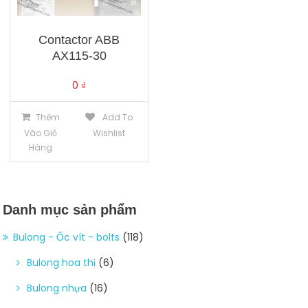
Contactor ABB
AX115-30
0
₫
Thêm
Add To
Vào Giỏ
Wishlist
Hàng
Danh mục sản phẩm
Bulong - Ốc vít - bolts
(118)
Bulong hoa thị
(6)
Bulong nhựa
(16)