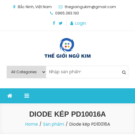
Skip
Bắc Ninh, Việt Nam
thegioingukim@gmail.com
to
0965.383.193
content
Login
Thế Giới Ngũ Kim
Chuyên các loại máy móc, thiết bị vật tư cho công
nghiệp sản xuất
DIODE KÉP PD10016A
Home
Sản phẩm
Diode kép PD10016A