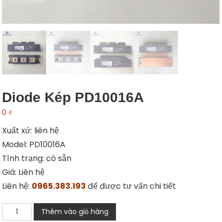
Diode Kép PD10016A
0
₫
Xuất xứ: liên hệ
Model: PD10016A
Tình trạng: có sẵn
Giá: Liên hệ
Liên hệ:
0965.383.193
để được tư vấn chi tiết
Diode
Thêm vào giỏ hàng
kép