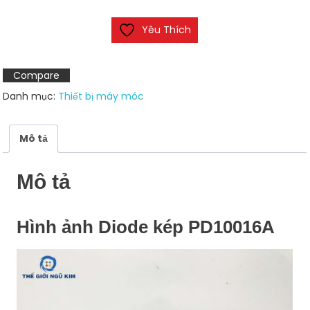
PD10016A
Yêu Thích
số
lượng
Compare
Danh mục:
Thiết bị máy móc
Mô tả
Mô tả
Hình ảnh Diode kép PD10016A