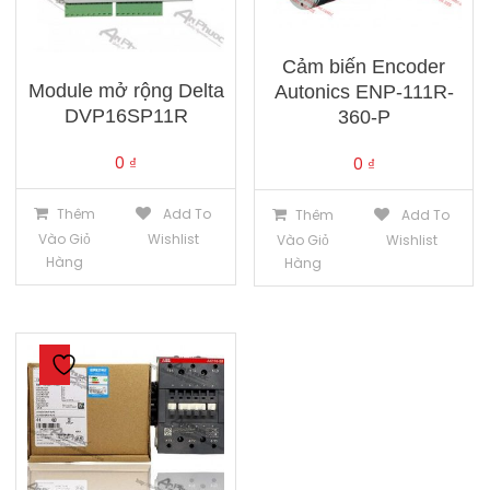
Cảm biến Encoder
Module mở rộng Delta
Autonics ENP-111R-
DVP16SP11R
360-P
0
₫
0
₫
Thêm
Add To
Thêm
Add To
Vào Giỏ
Wishlist
Vào Giỏ
Wishlist
Hàng
Hàng