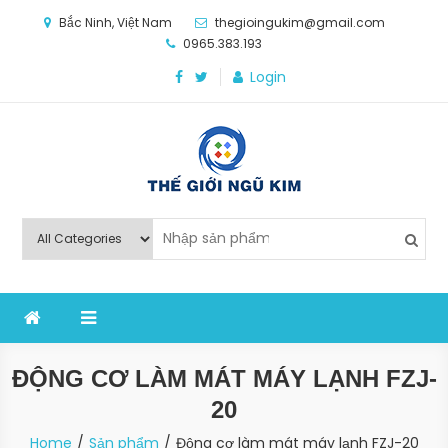
Skip
Bắc Ninh, Việt Nam
thegioingukim@gmail.com
to
0965.383.193
content
Login
Thế Giới Ngũ Kim
Chuyên các loại máy móc, thiết bị vật tư cho công
nghiệp sản xuất
ĐỘNG CƠ LÀM MÁT MÁY LẠNH FZJ-
20
Home
Sản phẩm
Động cơ làm mát máy lạnh FZJ-20