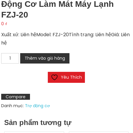
Động Cơ Làm Mát Máy Lạnh
FZJ-20
0
₫
Xuất xứ: Liên hệModel: FZJ-20Tình trạng: Liên hệGiá: Liên
hệ
Động
Thêm vào giỏ hàng
cơ
làm
Yêu Thích
mát
máy
lạnh
Compare
FZJ-
Danh mục:
Trợ động cơ
20
số
Sản phẩm tương tự
lượng