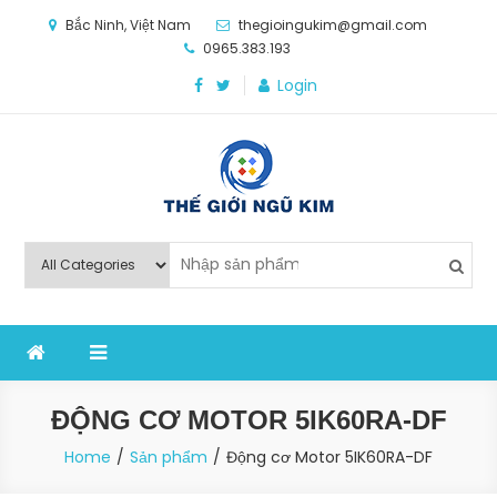
Skip
Bắc Ninh, Việt Nam
thegioingukim@gmail.com
to
0965.383.193
content
Login
Thế Giới Ngũ Kim
Chuyên các loại máy móc, thiết bị vật tư cho công
nghiệp sản xuất
ĐỘNG CƠ MOTOR 5IK60RA-DF
Home
Sản phẩm
Động cơ Motor 5IK60RA-DF