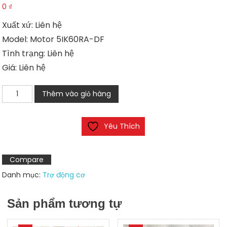
0
₫
Xuất xứ: Liên hệ
Model: Motor 5IK60RA-DF
Tình trạng: Liên hệ
Giá: Liên hệ
Động
Thêm vào giỏ hàng
cơ
Motor
Yêu Thích
5IK60RA-
DF
số
Compare
lượng
Danh mục:
Trợ động cơ
Sản phẩm tương tự