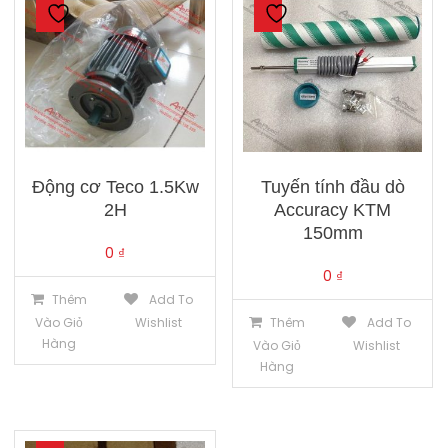
Động cơ Teco 1.5Kw
Tuyến tính đầu dò
2H
Accuracy KTM
150mm
0
₫
0
₫
Thêm
Add To
Vào Giỏ
Wishlist
Thêm
Add To
Hàng
Vào Giỏ
Wishlist
Hàng