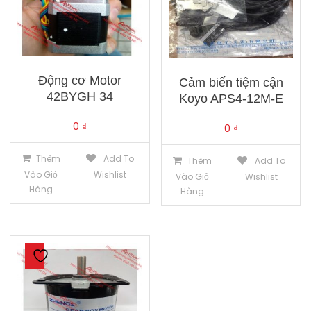
Động cơ Motor
Cảm biến tiệm cận
42BYGH 34
Koyo APS4-12M-E
0
₫
0
₫
Thêm
Add To
Thêm
Add To
Vào Giỏ
Wishlist
Vào Giỏ
Wishlist
Hàng
Hàng