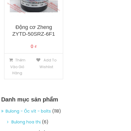
Động cơ Zheng
ZYTD-50SRZ-6F1
0
₫
Thêm
Add To
Vào Giỏ
Wishlist
Hàng
Danh mục sản phẩm
Bulong - Ốc vít - bolts
(118)
Bulong hoa thị
(6)