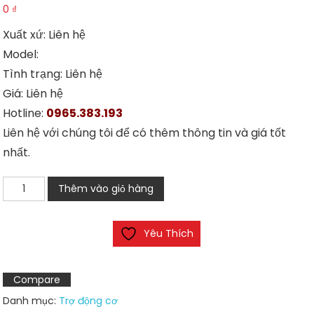
0
₫
Xuất xứ: Liên hệ
Model:
Tình trạng: Liên hệ
Giá: Liên hệ
Hotline:
0965.383.193
Liên hệ với chúng tôi để có thêm thông tin và giá tốt
nhất.
Động
Thêm vào giỏ hàng
cơ
Teco
Yêu Thích
1.5Kw
2H
số
Compare
lượng
Danh mục:
Trợ động cơ