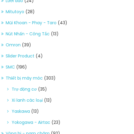
Lưỡi dao
(24)
Mitutoyo
(28)
Mũi Khoan - Phay - Taro
(43)
Nút Nhấn - Công Tắc
(13)
Omron
(39)
Slider Product
(4)
SMC
(196)
Thiết bị máy móc
(303)
Trợ động cơ
(35)
Xi lanh các loại
(13)
Yaskawa
(13)
Yokogawa - Airtac
(23)
Vòng bi - nam châm
(92)