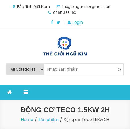
Skip
Bắc Ninh, Việt Nam
thegioingukim@gmail.com
to
0965.383.193
content
Login
Thế Giới Ngũ Kim
Chuyên các loại máy móc, thiết bị vật tư cho công
nghiệp sản xuất
ĐỘNG CƠ TECO 1.5KW 2H
Home
Sản phẩm
Động cơ Teco 1.5Kw 2H