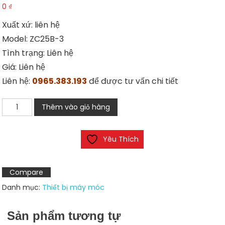
0
₫
Xuất xứ: liên hệ
Model: ZC25B-3
Tình trạng: Liên hệ
Giá: Liên hệ
Liên hệ:
0965.383.193
để được tư vấn chi tiết
Đồng
Thêm vào giỏ hàng
hồ
đo
Yêu Thích
áp
ZC25B-
3
Compare
số
Danh mục:
Thiết bị máy móc
lượng
Sản phẩm tương tự