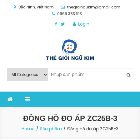
Skip
Bắc Ninh, Việt Nam
thegioingukim@gmail.com
to
0965.383.193
content
Login
Thế Giới Ngũ Kim
Chuyên các loại máy móc, thiết bị vật tư cho công
nghiệp sản xuất
ĐỒNG HỒ ĐO ÁP ZC25B-3
Home
Sản phẩm
Đồng hồ đo áp ZC25B-3