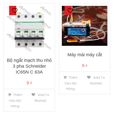
Máy mài máy cắt
Bộ ngắt mạch thu nhỏ
0
₫
3 pha Schneider
IC65N C 63A
Thêm
Add To
0
₫
Vào Giỏ
Wishlist
Hàng
Thêm
Add To
Vào Giỏ
Wishlist
Hàng