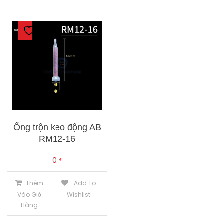
Ống trộn keo động AB
RM12-16
0
₫
Thêm
Add To
Vào Giỏ
Wishlist
Hàng