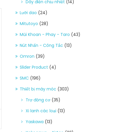
Dây điện chịu nhiệt
(14)
Lưỡi dao
(24)
Mitutoyo
(28)
Mũi Khoan - Phay - Taro
(43)
Nút Nhấn - Công Tắc
(13)
Omron
(39)
Slider Product
(4)
SMC
(196)
Thiết bị máy móc
(303)
Trợ động cơ
(35)
Xi lanh các loại
(13)
Yaskawa
(13)