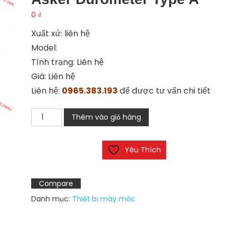
0
₫
Xuất xứ: liên hệ
Model:
Tình trạng: Liên hệ
Giá: Liên hệ
Liên hệ:
0965.383.193
để được tư vấn chi tiết
Đồng
Thêm vào giỏ hàng
hồ
đo
Yêu Thích
độ
cứng
cao
Compare
su
Danh mục:
Thiết bị máy móc
Asker
Durometer
Type