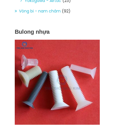
Yokogawa - Airtac
(23)
Vòng bi - nam châm
(92)
Bulong nhựa