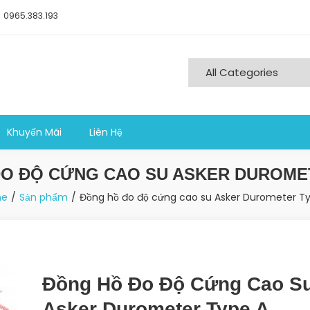
0965.383.193
ng nghiệp sản xuất
Khuyến Mãi
Liên Hệ
O ĐỘ CỨNG CAO SU ASKER DUROME
e
Sản phẩm
Đồng hồ đo độ cứng cao su Asker Durometer T
Đồng Hồ Đo Độ Cứng Cao S
Asker Durometer Type A