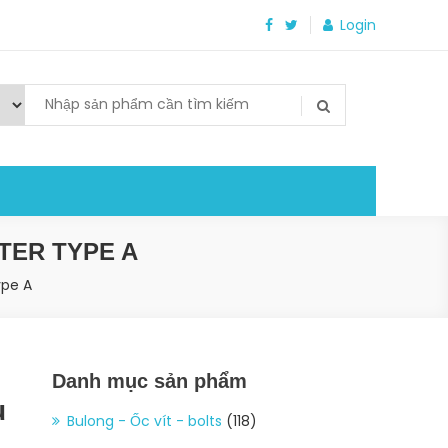
Login
TER TYPE A
ype A
Danh mục sản phẩm
u
Bulong - Ốc vít - bolts
(118)