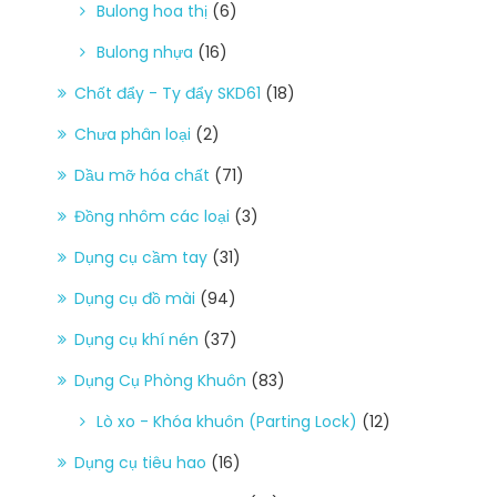
Bulong hoa thị
(6)
Bulong nhựa
(16)
Chốt đẩy - Ty đẩy SKD61
(18)
Chưa phân loại
(2)
Dầu mỡ hóa chất
(71)
Đồng nhôm các loại
(3)
Dụng cụ cầm tay
(31)
Dụng cụ đồ mài
(94)
Dụng cụ khí nén
(37)
Dụng Cụ Phòng Khuôn
(83)
Lò xo - Khóa khuôn (Parting Lock)
(12)
Dụng cụ tiêu hao
(16)