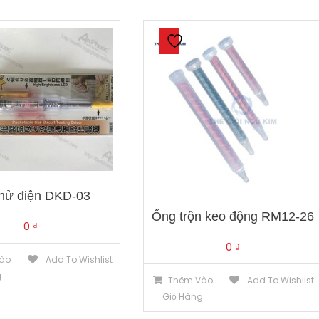
A
số
lượng
thử điện DKD-03
Ống trộn keo động RM12-26
0
₫
0
₫
ào
Add To Wishlist
g
Thêm Vào
Add To Wishlist
Giỏ Hàng