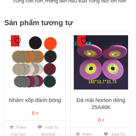
cũng cao hơn, mang đến hiệu suất công việc lớn hơn
Sản phẩm tương tự
Nhám xốp đánh bóng
Đá mài Norton dòng
25A46K
0
₫
0
₫
Thêm
Add To
Vào Giỏ
Wishlist
Thêm
Add To