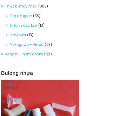
Thiết bị máy móc
(303)
Trợ động cơ
(35)
Xi lanh các loại
(13)
Yaskawa
(13)
Yokogawa - Airtac
(23)
Vòng bi - nam châm
(92)
Bulong nhựa