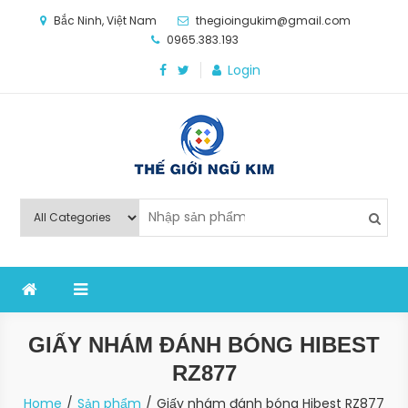
Skip
Bắc Ninh, Việt Nam
thegioingukim@gmail.com
to
0965.383.193
content
Login
Thế Giới Ngũ Kim
Chuyên các loại máy móc, thiết bị vật tư cho công
nghiệp sản xuất
GIẤY NHÁM ĐÁNH BÓNG HIBEST
RZ877
Home
Sản phẩm
Giấy nhám đánh bóng Hibest RZ877