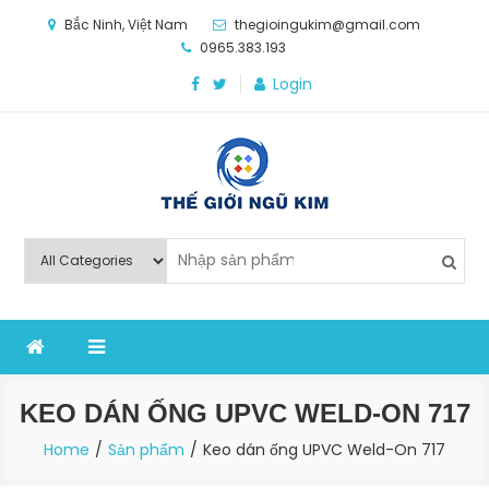
Skip
Bắc Ninh, Việt Nam
thegioingukim@gmail.com
to
0965.383.193
content
Login
Thế Giới Ngũ Kim
Chuyên các loại máy móc, thiết bị vật tư cho công
nghiệp sản xuất
KEO DÁN ỐNG UPVC WELD-ON 717
Home
Sản phẩm
Keo dán ống UPVC Weld-On 717