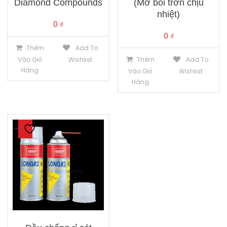
Diamond Compounds
(Mỡ bôi trơn chịu
nhiệt)
0
₫
0
₫
Thêm
Add To
Vào Giỏ
Wishlist
Thêm
Add To
Hàng
Vào Giỏ
Wishlist
Hàng