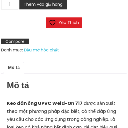
Keo
Thêm vào giỏ hàng
dán
ống
Yêu Thích
UPVC
Weld-
On
Compare
717
Danh mục:
Dầu mỡ hóa chất
số
lượng
Mô tả
Mô tả
Keo dán ống UPVC Weld-On 717
được sản xuất
theo một phương pháp đặc biệt, có thể đáp ứng
yêu cầu cho các ứng dụng trong công nghiệp. Là
loại keo có khả năng kết dính cao, để đạt hiệu quả