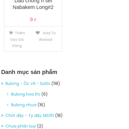
Dầu chống rỉ sét
Nabakem Long#2
0
₫
Thêm
Add To
Vào Giỏ
Wishlist
Hàng
Danh mục sản phẩm
Bulong - Ốc vít - bolts
(118)
Bulong hoa thị
(6)
Bulong nhựa
(16)
Chốt đẩy - Ty đẩy SKD61
(18)
Chưa phân loại
(2)