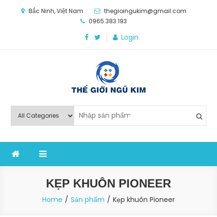
Skip
Bắc Ninh, Việt Nam
thegioingukim@gmail.com
to
0965.383.193
content
Login
Thế Giới Ngũ Kim
Chuyên các loại máy móc, thiết bị vật tư cho công
nghiệp sản xuất
KẸP KHUÔN PIONEER
Home
Sản phẩm
Kẹp khuôn Pioneer