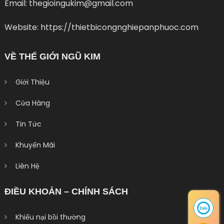
Email: thegioingukim@gmail.com
Website: https://thietbicongnghiepanphuoc.com
VỀ THẾ GIỚI NGŨ KIM
Giới Thiệu
Cửa Hàng
Tin Tức
Khuyến Mãi
Liên Hệ
ĐIỀU KHOẢN – CHÍNH SÁCH
Khiếu nại bồi thường