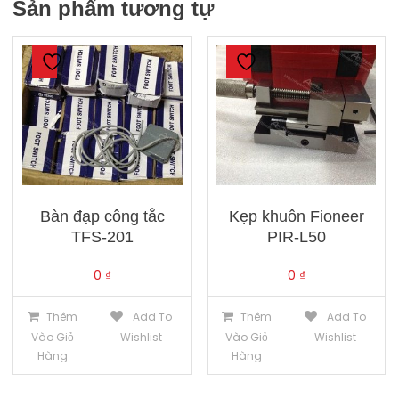
Sản phẩm tương tự
Bàn đạp công tắc
Kẹp khuôn Fioneer
TFS-201
PIR-L50
0
₫
0
₫
Thêm
Add To
Thêm
Add To
Vào Giỏ
Wishlist
Vào Giỏ
Wishlist
Hàng
Hàng