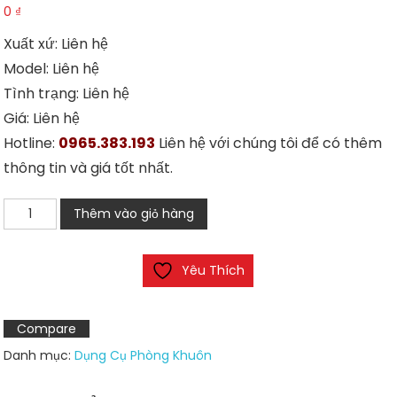
0
₫
Xuất xứ: Liên hệ
Model: Liên hệ
Tình trạng: Liên hệ
Giá: Liên hệ
Hotline:
0965.383.193
Liên hệ với chúng tôi để có thêm
thông tin và giá tốt nhất.
Kẹp
Thêm vào giỏ hàng
khuôn
Pioneer
Yêu Thích
số
lượng
Compare
Danh mục:
Dụng Cụ Phòng Khuôn