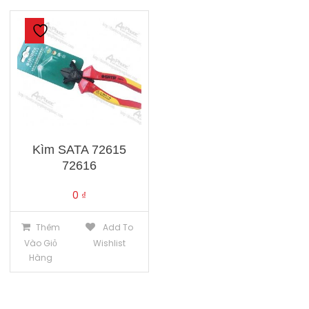
Kìm SATA 72615
72616
0
₫
Thêm
Add To
Vào Giỏ
Wishlist
Hàng