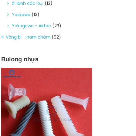
Xi lanh các loại
(13)
Yaskawa
(13)
Yokogawa - Airtac
(23)
Vòng bi - nam châm
(92)
Bulong nhựa