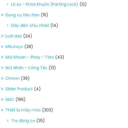
Lò xo - Khóa khuôn (Parting Lock)
(12)
Dụng cụ tiêu hao
(16)
Dây điện chịu nhiệt
(14)
Lưỡi dao
(24)
Mitutoyo
(28)
Mũi Khoan - Phay - Taro
(43)
Nút Nhấn - Công Tắc
(13)
Omron
(39)
Slider Product
(4)
SMC
(196)
Thiết bị máy móc
(303)
Trợ động cơ
(35)