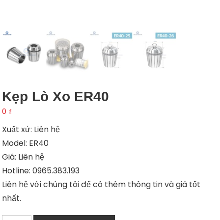
Kẹp Lò Xo ER40
0
₫
Xuất xứ: Liên hệ
Model: ER40
Giá: Liên hệ
Hotline: 0965.383.193
Liên hệ với chúng tôi để có thêm thông tin và giá tốt
nhất.