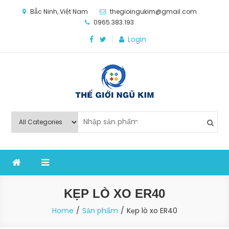
Skip
Bắc Ninh, Việt Nam
thegioingukim@gmail.com
to
0965.383.193
content
Login
Thế Giới Ngũ Kim
Chuyên các loại máy móc, thiết bị vật tư cho công
nghiệp sản xuất
KẸP LÒ XO ER40
Home
Sản phẩm
Kẹp lò xo ER40