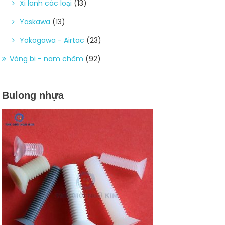
Xi lanh các loại
(13)
Yaskawa
(13)
Yokogawa - Airtac
(23)
Vòng bi - nam châm
(92)
Bulong nhựa