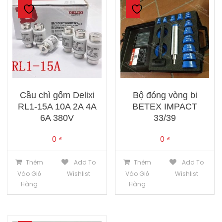
Cầu chì gốm Delixi
Bộ đóng vòng bi
RL1-15A 10A 2A 4A
BETEX IMPACT
6A 380V
33/39
0
₫
0
₫
Thêm
Add To
Thêm
Add To
Vào Giỏ
Wishlist
Vào Giỏ
Wishlist
Hàng
Hàng