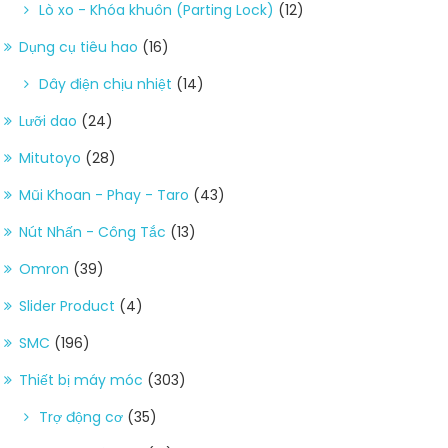
Lò xo - Khóa khuôn (Parting Lock)
(12)
Dụng cụ tiêu hao
(16)
Dây điện chịu nhiệt
(14)
Lưỡi dao
(24)
Mitutoyo
(28)
Mũi Khoan - Phay - Taro
(43)
Nút Nhấn - Công Tắc
(13)
Omron
(39)
Slider Product
(4)
SMC
(196)
Thiết bị máy móc
(303)
Trợ động cơ
(35)