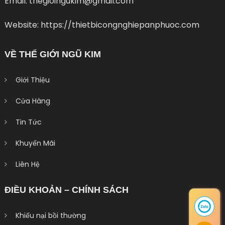
Email: thegioingukim@gmail.com
Website: https://thietbicongnghiepanphuoc.com
VỀ THẾ GIỚI NGŨ KIM
Giới Thiệu
Cửa Hàng
Tin Tức
Khuyến Mãi
Liên Hệ
ĐIỀU KHOẢN – CHÍNH SÁCH
Khiếu nại bồi thường