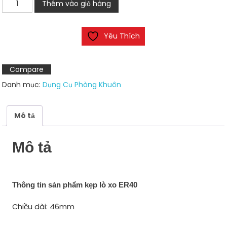
Kẹp
Thêm vào giỏ hàng
lò
xo
Yêu Thích
ER40
số
lượng
Compare
Danh mục:
Dụng Cụ Phòng Khuôn
Mô tả
Mô tả
Thông tin sản phẩm kẹp lò xo ER40
Chiều dài: 46mm