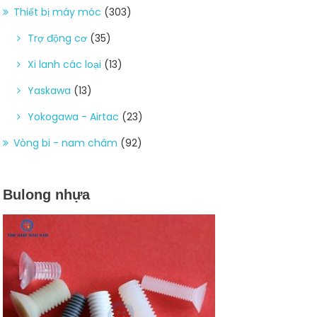
Thiết bị máy móc
(303)
Trợ động cơ
(35)
Xi lanh các loại
(13)
Yaskawa
(13)
Yokogawa - Airtac
(23)
Vòng bi - nam châm
(92)
Bulong nhựa