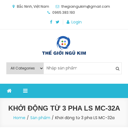
Skip
Bắc Ninh, Việt Nam
thegioingukim@gmail.com
to
0965.383.193
content
Login
Thế Giới Ngũ Kim
Chuyên các loại máy móc, thiết bị vật tư cho công
nghiệp sản xuất
KHỞI ĐỘNG TỪ 3 PHA LS MC-32A
Home
Sản phẩm
Khởi động từ 3 pha LS MC-32a