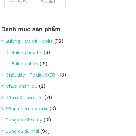
Giỏ Hàng
Wishlist
Danh mục sản phẩm
Bulong - Ốc vít - bolts
(118)
Bulong hoa thị
(6)
Bulong nhựa
(16)
Chốt đẩy - Ty đẩy SKD61
(18)
Chưa phân loại
(2)
Dầu mỡ hóa chất
(71)
Đồng nhôm các loại
(3)
Dụng cụ cầm tay
(31)
Dụng cụ đồ mài
(94)