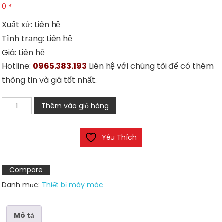
0
₫
Xuất xứ: Liên hệ
Tình trạng: Liên hệ
Giá: Liên hệ
Hotline:
0965.383.193
Liên hệ với chúng tôi để có thêm
thông tin và giá tốt nhất.
Khởi
Thêm vào giỏ hàng
động
từ
Yêu Thích
3
pha
LS
Compare
MC-
Danh mục:
Thiết bị máy móc
32a
số
lượng
Mô tả