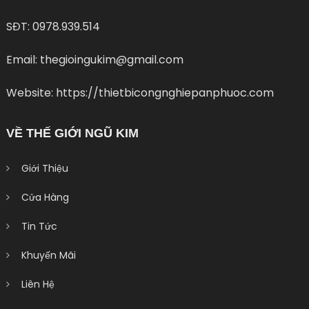
SĐT: 0978.939.514
Email: thegioingukim@gmail.com
Website: https://thietbicongnghiepanphuoc.com
VỀ THẾ GIỚI NGŨ KIM
Giới Thiệu
Cửa Hàng
Tin Tức
Khuyến Mãi
Liên Hệ