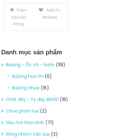
Thêm
Add To
Vào Giỏ
Wishlist
Hàng
Danh mục sản phẩm
Bulong - Ốc vít - bolts
(118)
Bulong hoa thị
(6)
Bulong nhựa
(16)
Chốt đẩy - Ty đẩy SKD61
(18)
Chưa phân loại
(2)
Dầu mỡ hóa chất
(71)
Đồng nhôm các loại
(3)