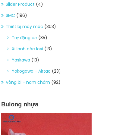
Slider Product
(4)
SMC
(196)
Thiết bị máy móc
(303)
Trợ động cơ
(35)
Xi lanh các loại
(13)
Yaskawa
(13)
Yokogawa - Airtac
(23)
Vòng bi - nam châm
(92)
Bulong nhựa