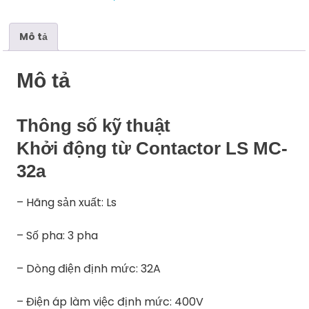
số
lượng
Mô tả
Mô tả
Thông số kỹ thuật
Khởi động từ Contactor LS MC-
32a
– Hãng sản xuất: Ls
– Số pha: 3 pha
– Dòng điện định mức: 32A
– Điện áp làm việc định mức: 400V