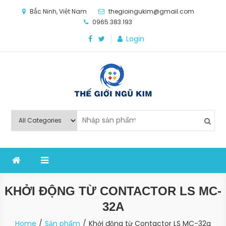
Skip
Bắc Ninh, Việt Nam
thegioingukim@gmail.com
to
0965.383.193
content
Login
Thế Giới Ngũ Kim
Chuyên các loại máy móc, thiết bị vật tư cho công
nghiệp sản xuất
KHỞI ĐỘNG TỪ CONTACTOR LS MC-
32A
Home
Sản phẩm
Khởi động từ Contactor LS MC-32a