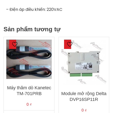
– Điện áp điều khiển: 220VAC
Sản phẩm tương tự
Máy thăm dò Kanetec
Module mở rộng Delta
TM-701PRB
DVP16SP11R
0
₫
0
₫