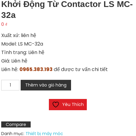
Khởi Động Từ Contactor LS MC-
32a
0
₫
Xuất xứ: liên hệ
Model: LS MC-32a
Tình trạng: Liên hệ
Giá: Liên hệ
Liên hệ:
0965.383.193
để được tư vấn chi tiết
Khởi
Thêm vào giỏ hàng
động
từ
Yêu Thích
Contactor
LS
MC-
Compare
32a
Danh mục:
Thiết bị máy móc