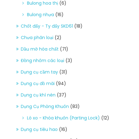
Bulong hoa thị
(6)
Bulong nhựa
(16)
Chốt đẩy - Ty đẩy SKD61
(18)
Chưa phân loại
(2)
Dầu mỡ hóa chất
(71)
Đồng nhôm các loại
(3)
Dụng cụ cầm tay
(31)
Dụng cụ đồ mài
(94)
Dụng cụ khí nén
(37)
Dụng Cụ Phòng Khuôn
(83)
Lò xo - Khóa khuôn (Parting Lock)
(12)
Dụng cụ tiêu hao
(16)