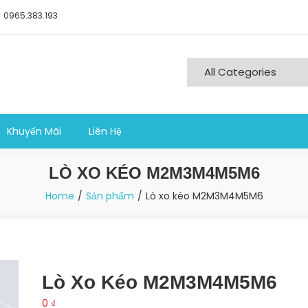
0965.383.193
ng nghiệp sản xuất
Khuyến Mãi
Liên Hệ
LÒ XO KÉO M2M3M4M5M6
Home
Sản phẩm
Lò xo kéo M2M3M4M5M6
Lò Xo Kéo M2M3M4M5M6
0
₫