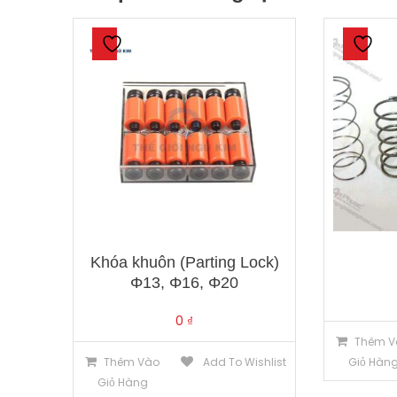
Khóa khuôn (Parting Lock)
Φ13, Φ16, Φ20
0
₫
Thêm V
Thêm Vào
Add To Wishlist
Giỏ Hàn
Giỏ Hàng