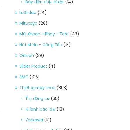
Dây điện chịu nhiệt
(14)
Lưỡi dao
(24)
Mitutoyo
(28)
Mũi Khoan - Phay - Taro
(43)
Nút Nhấn - Công Tắc
(13)
Omron
(39)
Slider Product
(4)
SMC
(196)
Thiết bị máy móc
(303)
Trợ động cơ
(35)
Xi lanh các loại
(13)
Yaskawa
(13)