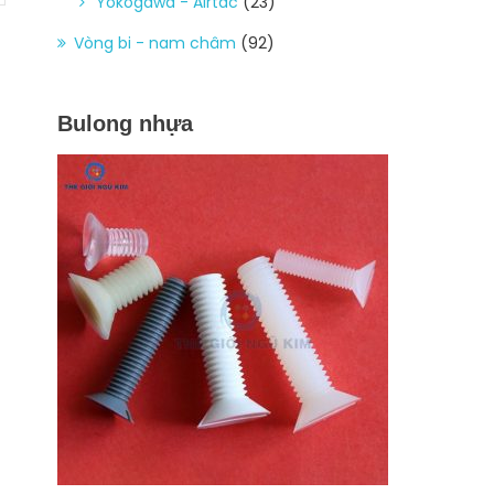
Yokogawa - Airtac
(23)
Vòng bi - nam châm
(92)
Bulong nhựa