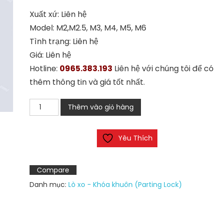
Xuất xứ: Liên hệ
Model: M2,M2.5, M3, M4, M5, M6
Tình trạng: Liên hệ
Giá: Liên hệ
Hotline:
0965.383.193
Liên hệ với chúng tôi để có
thêm thông tin và giá tốt nhất.
Lò
Thêm vào giỏ hàng
xo
kéo
Yêu Thích
M2M3M4M5M6
số
lượng
Compare
Danh mục:
Lò xo - Khóa khuôn (Parting Lock)