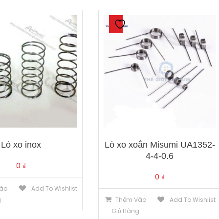
Lò xo inox
Lò xo xoắn Misumi UA1352-
4-4-0.6
0
₫
0
₫
ào
Add To Wishlist
g
Thêm Vào
Add To Wishlist
Giỏ Hàng