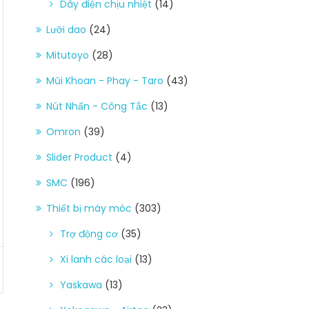
Dây điện chịu nhiệt
(14)
Lưỡi dao
(24)
Mitutoyo
(28)
Mũi Khoan - Phay - Taro
(43)
Nút Nhấn - Công Tắc
(13)
Omron
(39)
Slider Product
(4)
SMC
(196)
Thiết bị máy móc
(303)
Trợ động cơ
(35)
Xi lanh các loại
(13)
Yaskawa
(13)