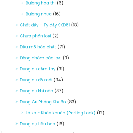
Bulong hoa thị
(6)
Bulong nhựa
(16)
Chốt đẩy - Ty đẩy SKD61
(18)
Chưa phân loại
(2)
Dầu mỡ hóa chất
(71)
Đồng nhôm các loại
(3)
Dụng cụ cầm tay
(31)
Dụng cụ đồ mài
(94)
Dụng cụ khí nén
(37)
Dụng Cụ Phòng Khuôn
(83)
Lò xo - Khóa khuôn (Parting Lock)
(12)
Dụng cụ tiêu hao
(16)