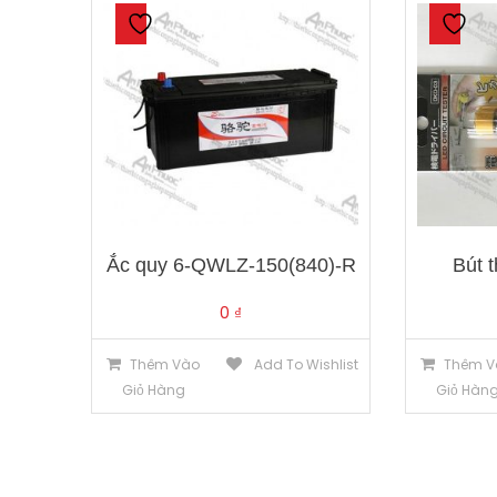
Ắc quy 6-QWLZ-150(840)-R
Bút 
0
₫
Thêm Vào
Add To Wishlist
Thêm V
Giỏ Hàng
Giỏ Hàn