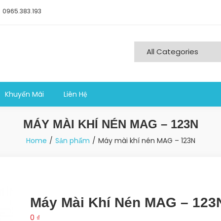
0965.383.193
ng nghiệp sản xuất
Khuyến Mãi
Liên Hệ
MÁY MÀI KHÍ NÉN MAG – 123N
Home
Sản phẩm
Máy mài khí nén MAG – 123N
Máy Mài Khí Nén MAG – 123
0
₫