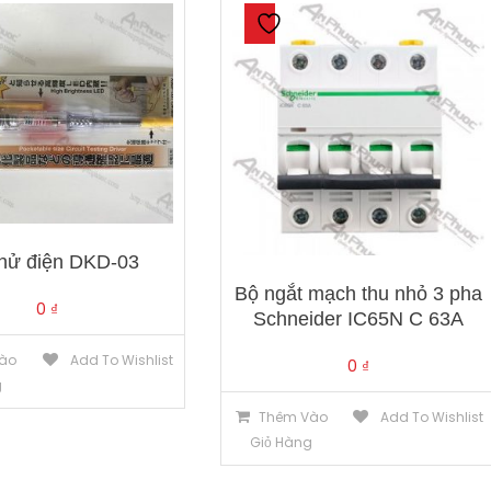
thử điện DKD-03
Bộ ngắt mạch thu nhỏ 3 pha
0
₫
Schneider IC65N C 63A
ào
Add To Wishlist
0
₫
g
Thêm Vào
Add To Wishlist
Giỏ Hàng