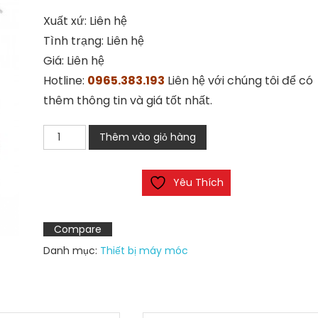
Xuất xứ: Liên hệ
Tình trạng: Liên hệ
Giá: Liên hệ
Hotline:
0965.383.193
Liên hệ với chúng tôi để có
thêm thông tin và giá tốt nhất.
Máy
Thêm vào giỏ hàng
mài
khí
Yêu Thích
nén
MAG
-
Compare
123N
Danh mục:
Thiết bị máy móc
số
lượng