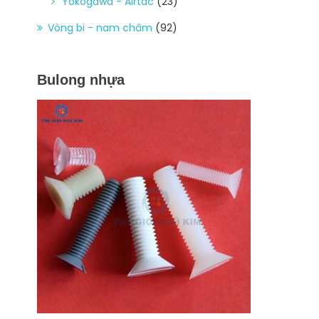
Yokogawa - Airtac
(23)
Vòng bi - nam châm
(92)
Bulong nhựa