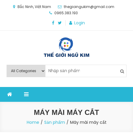
Skip
Bắc Ninh, Việt Nam
thegioingukim@gmail.com
to
0965.383.193
content
Login
Thế Giới Ngũ Kim
Chuyên các loại máy móc, thiết bị vật tư cho công
nghiệp sản xuất
MÁY MÀI MÁY CẮT
Home
Sản phẩm
Máy mài máy cắt