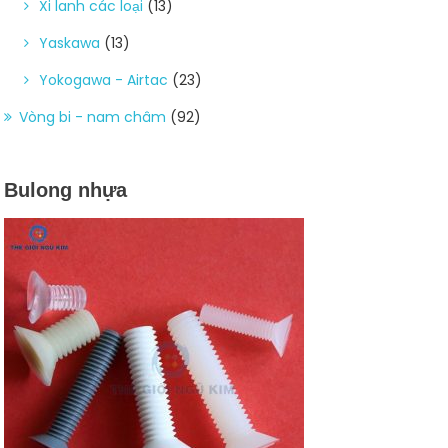
Xi lanh các loại
(13)
Yaskawa
(13)
Yokogawa - Airtac
(23)
Vòng bi - nam châm
(92)
Bulong nhựa