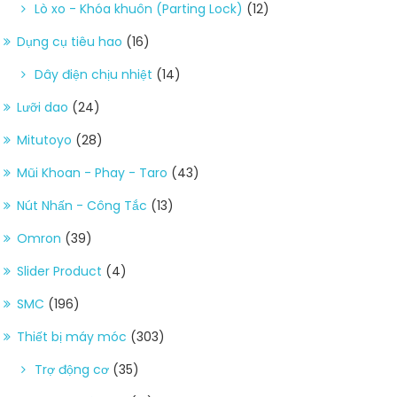
Lò xo - Khóa khuôn (Parting Lock)
(12)
Dụng cụ tiêu hao
(16)
Dây điện chịu nhiệt
(14)
Lưỡi dao
(24)
Mitutoyo
(28)
Mũi Khoan - Phay - Taro
(43)
Nút Nhấn - Công Tắc
(13)
Omron
(39)
Slider Product
(4)
SMC
(196)
Thiết bị máy móc
(303)
Trợ động cơ
(35)