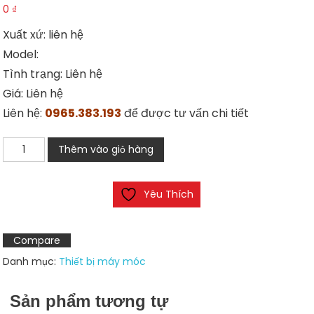
0
₫
Xuất xứ: liên hệ
Model:
Tình trạng: Liên hệ
Giá: Liên hệ
Liên hệ:
0965.383.193
để được tư vấn chi tiết
Máy
Thêm vào giỏ hàng
mài
máy
Yêu Thích
cắt
số
lượng
Compare
Danh mục:
Thiết bị máy móc
Sản phẩm tương tự