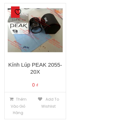
Kính Lúp PEAK 2055-
20X
0
₫
Thêm
Add To
Vào Giỏ
Wishlist
Hàng