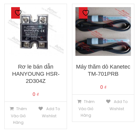
Rơ le bán dẫn
Máy thăm dò Kanetec
HANYOUNG HSR-
TM-701PRB
2D304Z
0
₫
0
₫
Thêm
Add To
Thêm
Add To
Vào Giỏ
Wishlist
Hàng
Vào Giỏ
Wishlist
Hàng