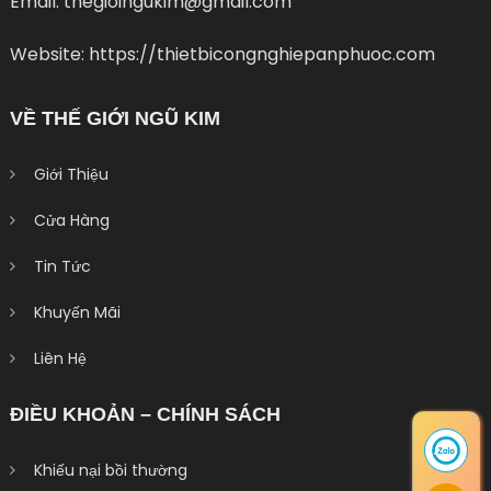
Email: thegioingukim@gmail.com
Website: https://thietbicongnghiepanphuoc.com
VỀ THẾ GIỚI NGŨ KIM
Giới Thiệu
Cửa Hàng
Tin Tức
Khuyến Mãi
Liên Hệ
ĐIỀU KHOẢN – CHÍNH SÁCH
Khiếu nại bồi thường