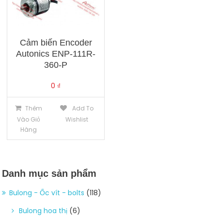
Cảm biến Encoder
Autonics ENP-111R-
360-P
0
₫
Thêm
Add To
Vào Giỏ
Wishlist
Hàng
Danh mục sản phẩm
Bulong - Ốc vít - bolts
(118)
Bulong hoa thị
(6)