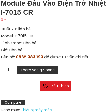
Module Đầu Vào Điện Trở Nhiệt
I-7015 CR
0
₫
Xuất xứ: liên hệ
Model: I-7015 CR
Tình trạng: Liên hệ
Giá: Liên hệ
Liên hệ:
0965.383.193
để được tư vấn chi tiết
Module
Thêm vào giỏ hàng
đầu
vào
Yêu Thích
điện
trở
nhiệt
Compare
I-
Danh mục:
Thiết bị máy móc