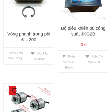
Bộ điều khiển bù công
Vòng phanh trong phi
suất JKG2B
6 – 200
0
₫
Thêm Vào
Add To
Thêm
Add To
Giỏ Hàng
Wishlist
Vào Giỏ
Wishlist
Hàng