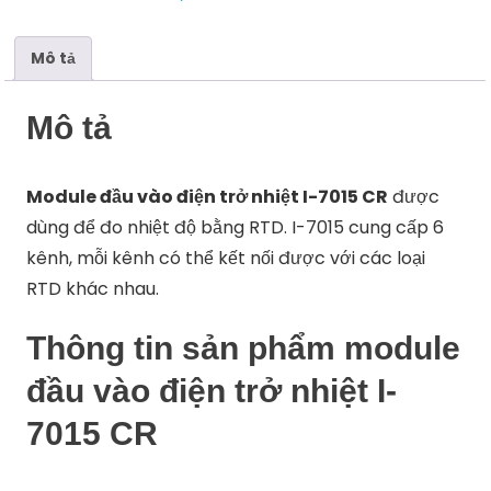
7015
CR
số
Mô tả
lượng
Mô tả
Module đầu vào điện trở nhiệt I-7015 CR
được
dùng để đo nhiệt độ bằng RTD. I-7015 cung cấp 6
kênh, mỗi kênh có thể kết nối được với các loại
RTD khác nhau.
Thông tin sản phẩm module
đầu vào điện trở nhiệt I-
7015 CR