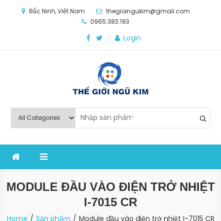
Skip
Bắc Ninh, Việt Nam
thegioingukim@gmail.com
to
0965.383.193
content
Login
Thế Giới Ngũ Kim
Chuyên các loại máy móc, thiết bị vật tư cho công
nghiệp sản xuất
MODULE ĐẦU VÀO ĐIỆN TRỞ NHIỆT
I-7015 CR
Home
Sản phẩm
Module đầu vào điện trở nhiệt I-7015 CR