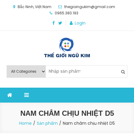
Skip
Bắc Ninh, Việt Nam
thegioingukim@gmail.com
to
0965.383.193
content
Login
Thế Giới Ngũ Kim
Chuyên các loại máy móc, thiết bị vật tư cho công
nghiệp sản xuất
NAM CHÂM CHỊU NHIỆT D5
Home
Sản phẩm
Nam châm chịu nhiệt D5