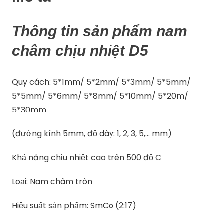
Thông tin sản phẩm nam
châm chịu nhiệt D5
Quy cách: 5*1mm/ 5*2mm/ 5*3mm/ 5*5mm/
5*5mm/ 5*6mm/ 5*8mm/ 5*10mm/ 5*20m/
5*30mm
(đường kính 5mm, độ dày: 1, 2, 3, 5,… mm)
Khả năng chịu nhiệt cao trên 500 độ C
Loại: Nam châm tròn
Hiệu suất sản phẩm: SmCo (2:17)