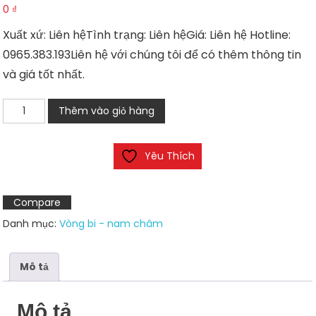
0
₫
Xuất xứ: Liên hệTình trạng: Liên hệGiá: Liên hệ Hotline:
0965.383.193Liên hệ với chúng tôi để có thêm thông tin
và giá tốt nhất.
Nam
Thêm vào giỏ hàng
châm
chịu
Yêu Thích
nhiệt
D5
số
Compare
lượng
Danh mục:
Vòng bi - nam châm
Mô tả
Mô tả