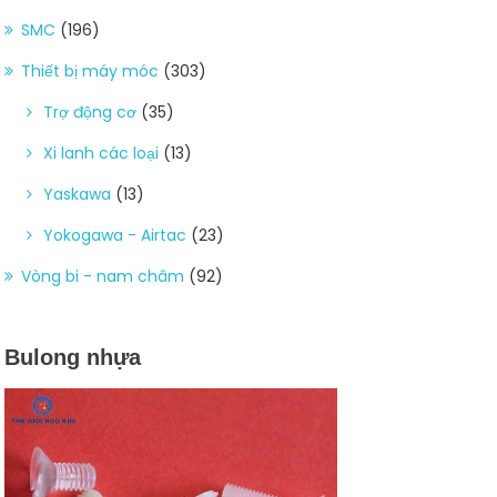
SMC
(196)
Thiết bị máy móc
(303)
Trợ động cơ
(35)
Xi lanh các loại
(13)
Yaskawa
(13)
Yokogawa - Airtac
(23)
Vòng bi - nam châm
(92)
Bulong nhựa